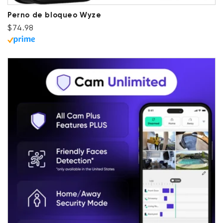
Perno de bloqueo Wyze
Precio habitual
Precio de oferta
$74.98