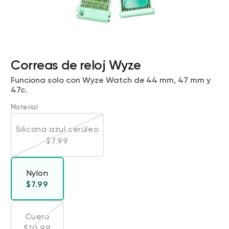
Correas de reloj Wyze
Funciona solo con Wyze Watch de 44 mm, 47 mm y
47c.
Material
Wyze Cam v4 + Tarjeta MicroSD de
32 GB
Silicona azul cerúleo
Blanco
Variante agotada o no disponible
Precio habitual
$7.99
More
rt
Add to cart
ions
More options
options
ta
l
59,98 US$
Precio de ofert
Precio habitual
63,96 US$
Nylon
Precio habitual
$7.99
Cuero
Variante agotada o no disponible
Precio habitual
$10.99