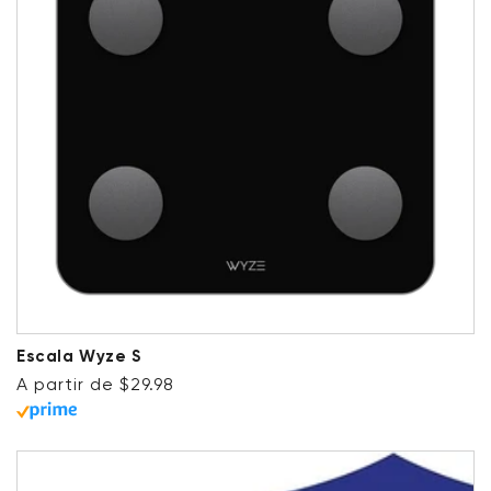
Escala Wyze S
Precio habitual
A partir de $29.98