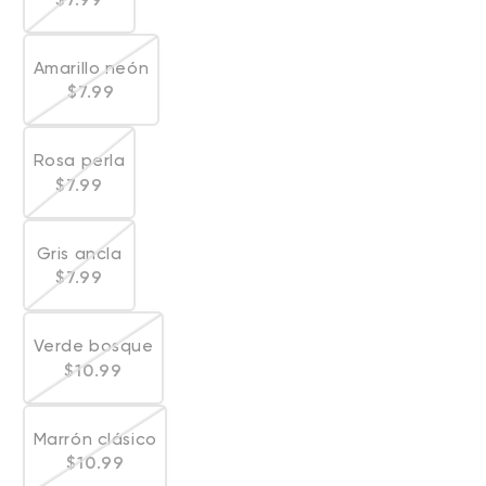
Amarillo neón
Variante agotada o no disponible
Precio habitual
$7.99
Rosa perla
Variante agotada o no disponible
Precio habitual
$7.99
Gris ancla
Variante agotada o no disponible
Precio habitual
$7.99
Verde bosque
Variante agotada o no disponible
Precio habitual
$10.99
Marrón clásico
Variante agotada o no disponible
Precio habitual
$10.99