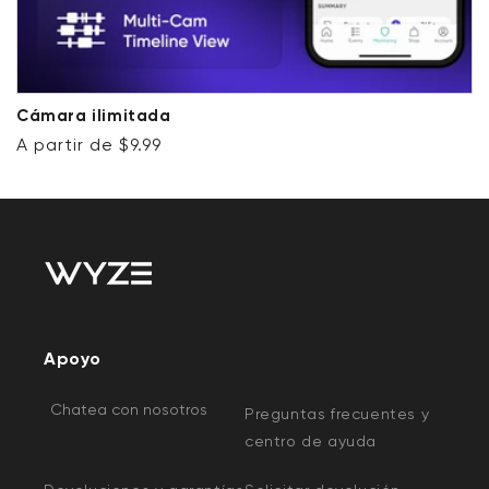
Cámara ilimitada
Precio habitual
A partir de $9.99
Apoyo
Chatea con nosotros
Preguntas frecuentes y
centro de ayuda