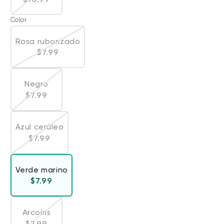
Color
Rosa ruborizado
Variante agotada o no disponible
Precio habitual
$7.99
Negro
Variante agotada o no disponible
Precio habitual
$7.99
Azul cerúleo
Variante agotada o no disponible
Precio habitual
$7.99
Verde marino
Precio habitual
$7.99
Arcoíris
Variante agotada o no disponible
Precio habitual
$7.99