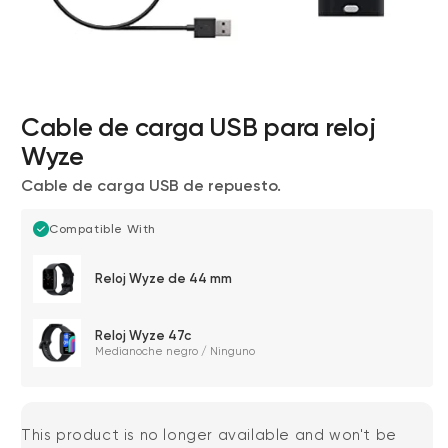
Cable de carga USB para reloj
Wyze
Cable de carga USB de repuesto.
Wyze Cam v4 + Tarjeta MicroSD de
Compatible With
32 GB
Blanco
Reloj Wyze de 44 mm
More
rt
Add to cart
ions
More options
options
ta
l
59,98 US$
Precio de ofert
Precio habitual
63,96 US$
Reloj Wyze 47c
Medianoche negro / Ninguno
This product is no longer available and won't be