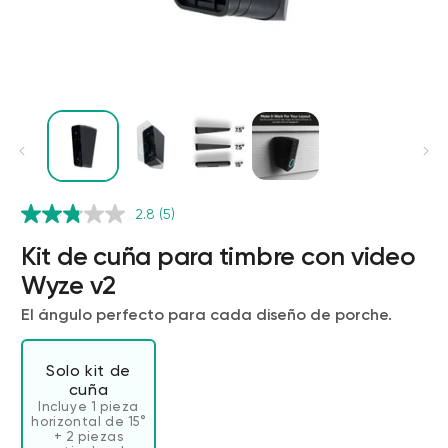
2.8
(5)
Wyze Cam v4 + Tarjeta MicroSD de
32 GB
Kit de cuña para timbre con video
Blanco
Wyze v2
More
rt
Add to cart
El ángulo perfecto para cada diseño de porche.
ions
More options
options
ta
l
59,98 US$
Precio de ofert
Precio habitual
63,96 US$
Solo kit de
cuña
Incluye 1 pieza
horizontal de 15°
+ 2 piezas