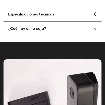
Especificaciones técnicas
¿Qué hay en la caja?
Color: Negro
Material: Plástico
Soporte vertical de 7,5° ×2
Compatible con: Timbre v2 únicamente
Soporte horizontal de 15° ×1
Tornillos cortos x6
Garantía del producto: 1 año
Guía de inicio rápido ×1