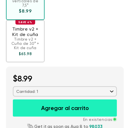
verticales de
7,5°
Precio habitual
$8.99
SAVE 4%
Timbre v2 +
Kit de cuña
Timbre v2 +
Cuña de 30° +
Kit de cuña
Precio habitual
Precio de oferta
$65.98
$8.99
Cantidad: 1
Agregar al carrito
En existencias
Get it as soon as Aug 8 to
98033