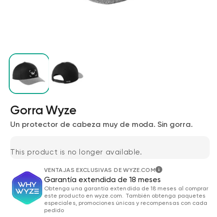
Gorra Wyze
Wyze Cam v4 + Tarjeta MicroSD de
32 GB
Un protector de cabeza muy de moda. Sin gorra.
Blanco
More
rt
Add to cart
ions
This product is no longer available.
More options
options
ta
l
59,98 US$
Precio de ofert
Precio habitual
63,96 US$
VENTAJAS EXCLUSIVAS DE WYZE.COM
Garantía extendida de 18 meses
Obtenga una garantía extendida de 18 meses al comprar
este producto en wyze.com. También obtenga paquetes
especiales, promociones únicas y recompensas con cada
pedido