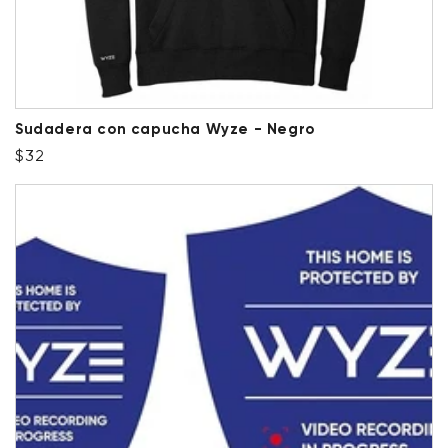
Sudadera con capucha Wyze - Negro
Precio habitual
$32