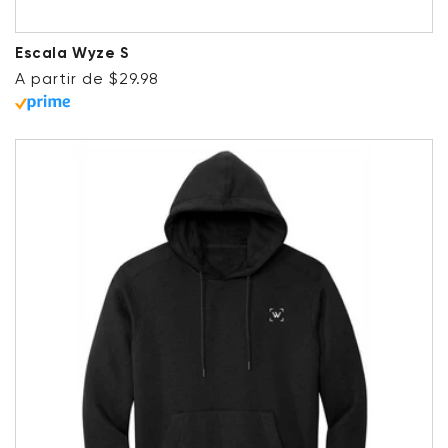
Escala Wyze S
Precio habitual
A partir de $29.98