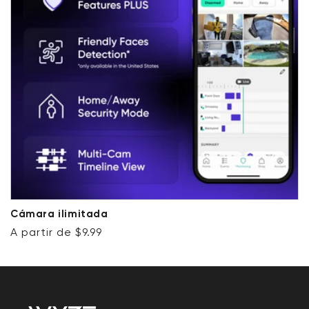
Cámara ilimitada
Precio habitual
A partir de $9.99