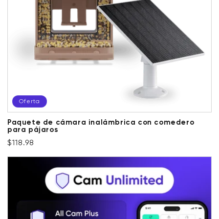
Oferta
Paquete de cámara inalámbrica con comedero
para pájaros
Precio habitual
Precio de oferta
$118.98