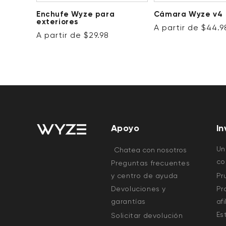
Enchufe Wyze para
Cámara Wyze v4
exteriores
Precio habitual
A partir de $44.9
Precio habitual
A partir de $29.98
Apoyo
In
Un
Chatea con nosotros
co
Preguntas frecuentes
y centro de ayuda
Pr
Devoluciones y
Pr
garantías
af
Es
Solicitar devolución