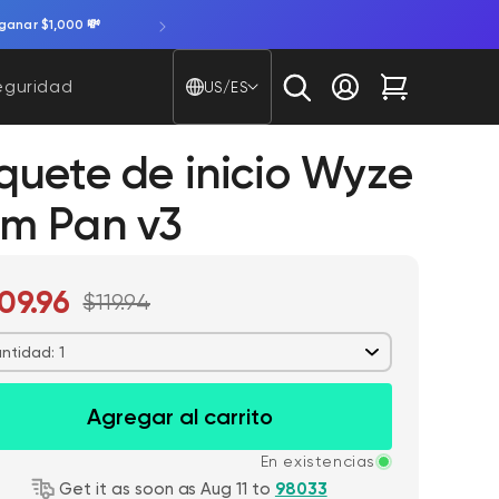
ganar $1,000 💸
País/región - Idioma
eguridad
US/ES
Iniciar sesión
Carrito
quete de inicio Wyze
m Pan v3
09.96
$119.94
ntidad: 1
Agregar al carrito
En existencias
Get it as soon as Aug 11 to
98033