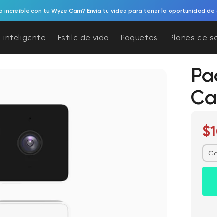
 increíble con tu Wyze Cam? Envía tu video para tener la oportunidad de 
 inteligente
Estilo de vida
Paquetes
Planes de s
Pa
Ca
$1
Ca