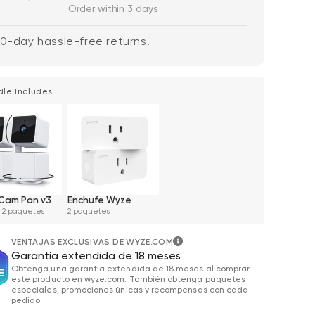
Order within 3 days
0-day hassle-free returns.
dle Includes
Wyze Cam v4 +
de oferta
habitual
59,98 US$
Pr
Pr
63,96 US$
Tarjeta MicroSD
Add to cart
de 32 GB
More options
More options
Blanco
Cam Pan v3
Enchufe Wyze
 2 paquetes
2 paquetes
VENTAJAS EXCLUSIVAS DE WYZE.COM
Garantía extendida de 18 meses
Obtenga una garantía extendida de 18 meses al comprar
este producto en wyze.com. También obtenga paquetes
especiales, promociones únicas y recompensas con cada
pedido