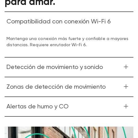
para amar.
Compatibilidad con conexión Wi-Fi 6
Mantenga una conexión más fuerte y confiable a mayores
distancias. Requiere enrutador Wi-Fi 6.
Detección de movimiento y sonido
Observa y escucha el movimiento y el sonido. Wyze Cam
Zonas de detección de movimiento
v4 envía una alerta a tu teléfono y comienza a grabar
cuando detecta alguno.
Supervise áreas específicas en busca de movimiento para
Alertas de humo y CO
que solo reciba notificaciones cuando sea importante.
Recibe una alerta en el momento en que Wyze Cam v4
detecta una alarma de humo o CO. Wyze Cam graba un
video durante ese tiempo.