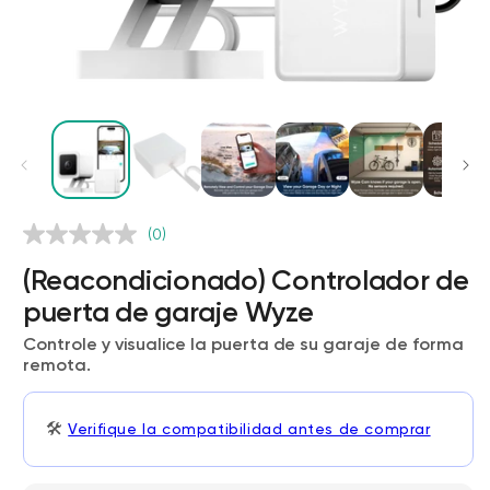
(0)
Wyze Cam v4 + Tarjeta MicroSD de
32 GB
(Reacondicionado) Controlador de
Blanco
puerta de garaje Wyze
More
rt
Add to cart
Controle y visualice la puerta de su garaje de forma
ions
More options
options
ta
l
59,98 US$
Precio de ofert
Precio habitual
63,96 US$
remota.
🛠️
Verifique la compatibilidad antes de comprar