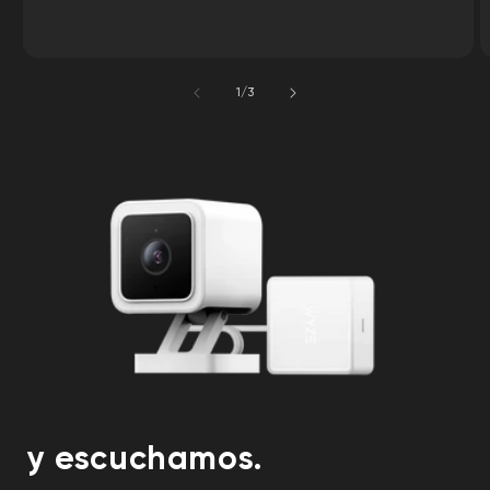
de
1
/
3
y escuchamos.