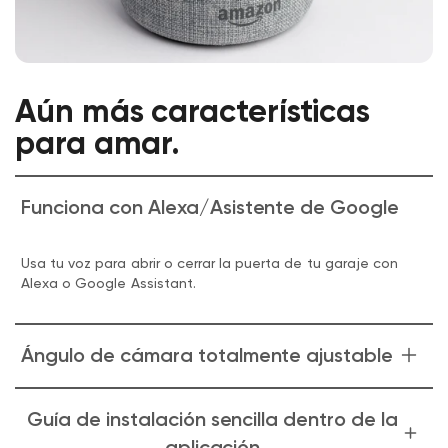
Aún más características
para amar.
Funciona con Alexa/Asistente de Google
Usa tu voz para abrir o cerrar la puerta de tu garaje con
Alexa o Google Assistant.
Ángulo de cámara totalmente ajustable
Apunta la cámara hacia donde la necesites. Si la montas
Guía de instalación sencilla dentro de la
boca abajo, puedes colocarla fácilmente boca arriba en
aplicación