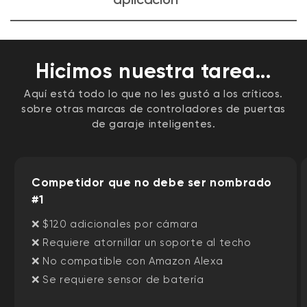
la app Wyze.
La instalación es sencilla en la app Wyze. Incluimos
instrucciones paso a paso con ilustraciones para una
instalación sin complicaciones.
Hicimos nuestra tarea...
Aquí está todo lo que no les gustó a los críticos.
sobre otras marcas de controladores de puertas
de garaje inteligentes.
Competidor que no debe ser nombrado
#1
❌ $120 adicionales por cámara
❌ Requiere atornillar un soporte al techo
❌ No compatible con Amazon Alexa
❌ Se requiere sensor de batería