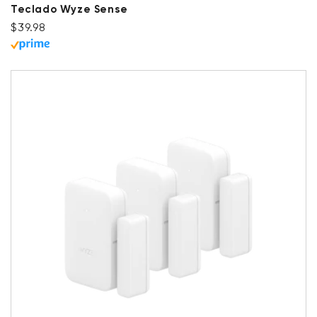
Teclado Wyze Sense
Precio habitual
$39.98