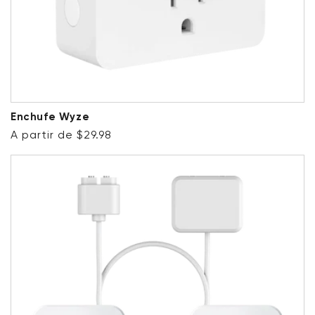
Enchufe Wyze
Precio habitual
A partir de $29.98