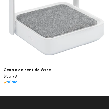
Centro de sentido Wyze
Precio habitual
$55.98