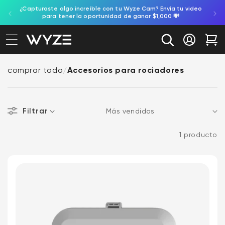
gente,
¿Capturaste algo increíble con tu Wyze Cam? Envía tu video
ectamente al contenido
ación de accesibilidad
para tener la oportunidad de ganar $1,000 💸
Iniciar se
Car
comprar todo
/
Accesorios para rociadores
Filtrar
Ordenar por
1 producto