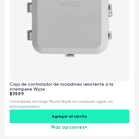
Wyze Cam v4 + Tarjeta MicroSD de
32 GB
Blanco
Caja de controlador de rociadores resistente a la
intemperie Wyze
More
rt
Add to cart
$39.99
ions
More options
options
ta
l
59,98 US$
Precio de ofert
Precio habitual
63,96 US$
Controlador de riego Mount Wyze en cualquier lugar, sin
preocupaciones...
Agregar al carrito
Más opciones
+