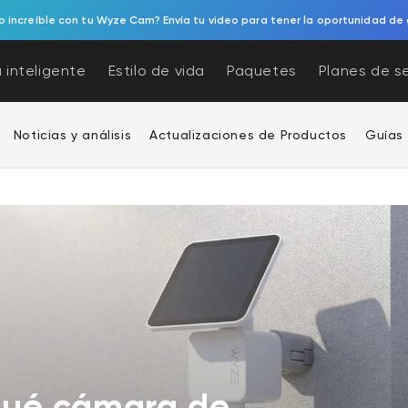
 increíble con tu Wyze Cam? Envía tu video para tener la oportunidad de 
 inteligente
Estilo de vida
Paquetes
Planes de s
Noticias y análisis
Actualizaciones de Productos
Guías
¿Qué cámara de