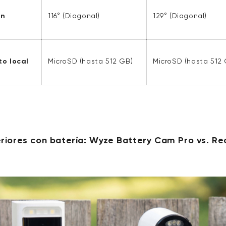
ón
116° (Diagonal)
129° (Diagonal)
o local
MicroSD (hasta 512 GB)
MicroSD (hasta 512
iores con batería: Wyze Battery Cam Pro vs. Reo