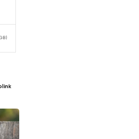
 GB)
link