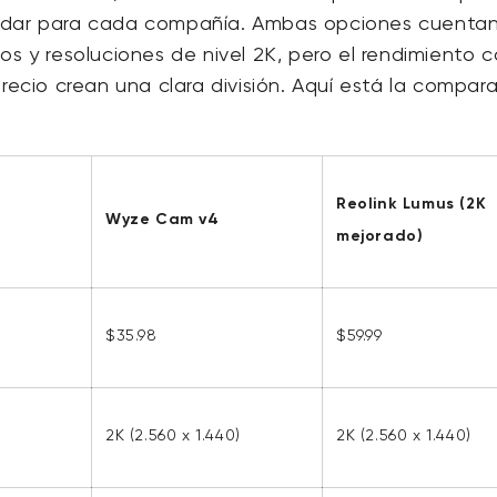
ndar para cada compañía. Ambas opciones cuenta
os y resoluciones de nivel 2K, pero el rendimiento 
precio crean una clara división. Aquí está la compar
Reolink Lumus (2K
a
Wyze Cam v4
mejorado)
$35.98
$59.99
2K (2.560 x 1.440)
2K (2.560 x 1.440)