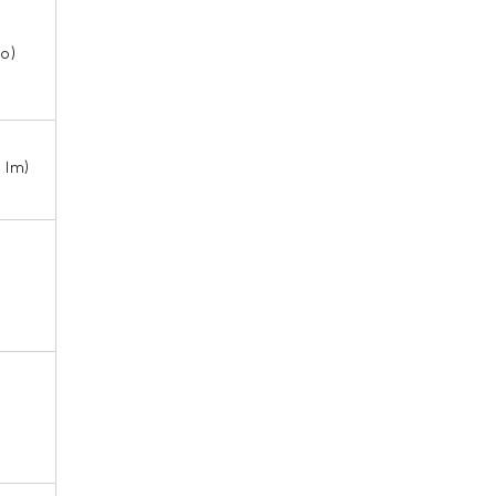
o)
 lm)