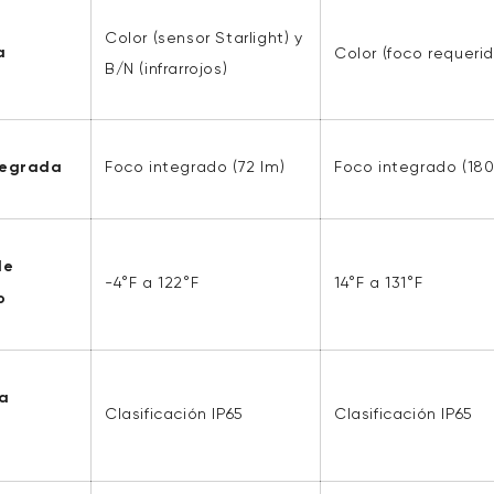
Color (sensor Starlight) y
a
Color (foco requerid
B/N (infrarrojos)
tegrada
Foco integrado (72 lm)
Foco integrado (180
de
-4°F a 122°F
14°F a 131°F
o
la
Clasificación IP65
Clasificación IP65