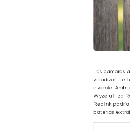
Las cámaras al
voladizos de 
inviable. Amba
Wyze utiliza R
Reolink podrí
baterías extra