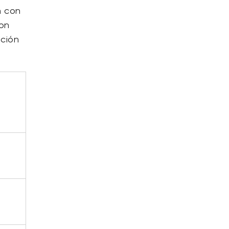
n con
con
ación