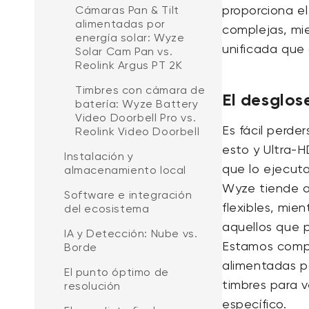
proporciona el
Cámaras Pan & Tilt
alimentadas por
complejas, mi
energía solar: Wyze
unificada que 
Solar Cam Pan vs.
Reolink Argus PT 2K
Timbres con cámara de
El desglos
batería: Wyze Battery
Video Doorbell Pro vs.
Es fácil perd
Reolink Video Doorbell
esto y Ultra-
Instalación y
que lo ejecuta
almacenamiento local
Wyze tiende 
Software e integración
flexibles, mie
del ecosistema
aquellos que 
IA y Detección: Nube vs.
Estamos compa
Borde
alimentadas po
El punto óptimo de
timbres para v
resolución
específico.