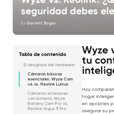
seguridad debes ele
By
Garrett Bogar
Wyze v
Tabla de contenido
tu con
El desglose del hardware
inteli
Cámaras básicas
esenciales: Wyze Cam
v4 vs. Reolink Lumus
Hoy comparamo
Cámaras exteriores
hogar intelig
con batería: Wyze
en opciones pr
Battery Cam Pro vs.
Reolink Argus 3 Pro
asegurar su pr