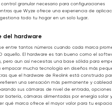
 control granular necesario para configuraciones
entras que Wyze ofrece una experiencia de aplicac
gestiona todo tu hogar en un solo lugar.
e del hardware
erse entre tantos números cuando cada marca prom
HD aquello. El hardware es tan bueno como el softw
, pero aun así necesitas una base sólida para empe
a empacar mucha tecnología en diseños más pequ
ntras que el hardware de Reolink está construido pa
prefieren una sensación más permanente y cablead
rando sus cámaras de nivel de entrada, opciones
r batería, cámaras alimentadas por energía solar 
er qué marca ofrece el mayor valor para tu espaci