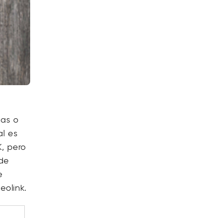
las o
l es
K, pero
 de
e
eolink.