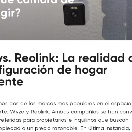
gir?
s. Reolink: La realidad 
44,98 US$
Precio 
Precio 
figuración de hogar
Add to cart
Cámara Wyze v4
More options
gente
More options
s dos de las marcas más populares en el espacio
ente: Wyze y Reolink. Ambas compañías se han conv
eferidas para propietarios e inquilinos que buscan
opiedad a un precio razonable. En última instancia,