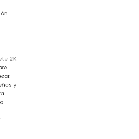
ión
ete 2K
are
zar.
eños y
ra
a.
y
o