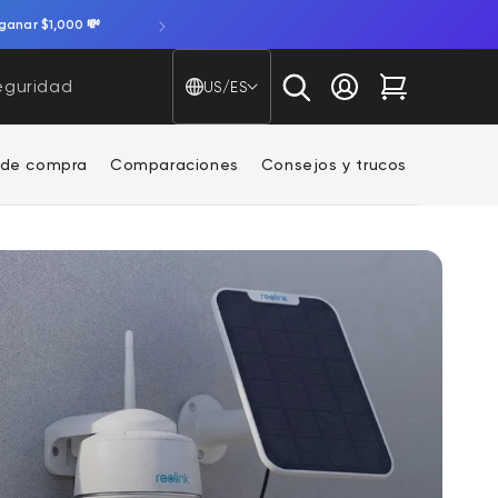
ganar $1,000 💸
País/región - Idioma
eguridad
US/ES
Iniciar sesión
Carrito
 de compra
Comparaciones
Consejos y trucos