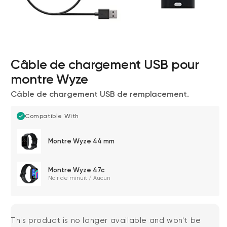
Câble de chargement USB pour
montre Wyze
Câble de chargement USB de remplacement.
Compatible With
Wyze Cam v4 + carte microSD 32
Go
Montre Wyze 44 mm
Blanc
More
rt
Add to cart
ions
More options
Montre Wyze 47c
options
59,98 $US
Accord
Prix ​​régulier
63,96 $US
Noir de minuit / Aucun
This product is no longer available and won't be