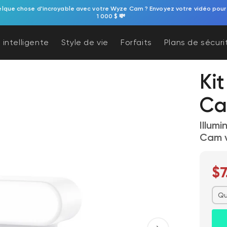
LLE caméra de fenêtre. Attention aux reflets ! Surveillance extérieure et 
 intelligente
Style de vie
Forfaits
Plans de sécuri
Ki
Ca
Illum
Cam 
$7
Qu