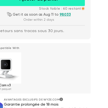
Stock faible : 60 restant
Get it as soon as Aug 11 to
98033
Order within 2 days
etours sans tracas sous 30 jours.
patible With
Wyze Cam v4 +
gulier
59,98 $US
Ac
Pri
63,96 $US
carte microSD 32
Add to cart
Go
More options
More options
Blanc
Cam v3
 1 paquet
AVANTAGES EXCLUSIFS DE WYZE.COM
Garantie prolongée de 18 mois