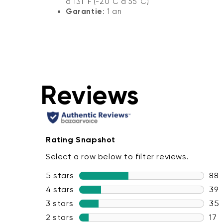
à 131°F (-20°C à 55°C)
Garantie
: 1 an