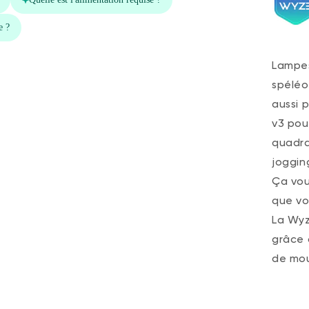
Lampes
spéléo
aussi 
v3 pour
quadra
joggin
Ça vou
que vos
La Wyz
grâce 
de mou