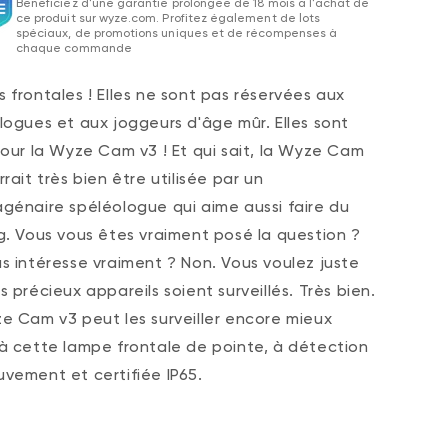
Bénéficiez d'une garantie prolongée de 18 mois à l'achat de
ce produit sur wyze.com. Profitez également de lots
spéciaux, de promotions uniques et de récompenses à
chaque commande
 frontales ! Elles ne sont pas réservées aux
logues et aux joggeurs d'âge mûr. Elles sont
pour la Wyze Cam v3 ! Et qui sait, la Wyze Cam
rait très bien être utilisée par un
génaire spéléologue qui aime aussi faire du
g. Vous vous êtes vraiment posé la question ?
s intéresse vraiment ? Non. Vous voulez juste
 précieux appareils soient surveillés. Très bien.
e Cam v3 peut les surveiller encore mieux
à cette lampe frontale de pointe, à détection
vement et certifiée IP65.