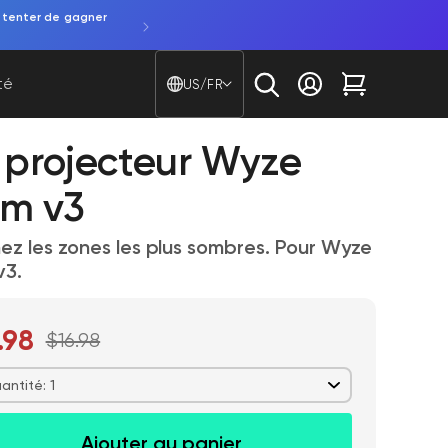
installation facile.
Essayez la sonnette vidéo à piles. Une pr
Pays/région - Langue
té
US/FR
Se connecter
Chariot
t projecteur Wyze
m v3
inez les zones les plus sombres. Pour Wyze
v3.
.98
$16.98
antité: 1
Ajouter au panier