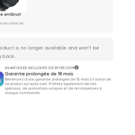
 antibruit
as de valise de
roduct is no longer available and won't be
 back.
AVANTAGES EXCLUSIFS DE WYZE.COM
Wyze Cam v4 +
gulier
59,98 $US
Ac
Pri
63,96 $US
Garantie prolongée de 18 mois
carte microSD 32
Add to cart
Bénéficiez d'une garantie prolongée de 18 mois à l'achat de
Go
ce produit sur wyze.com. Profitez également de lots
More options
More options
Blanc
spéciaux, de promotions uniques et de récompenses à
chaque commande