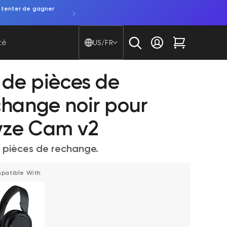
 tenter de gagner
Pays/région - Langue
té
US/FR
Se connecter
Chariot
t de pièces de
change noir pour
ze Cam v2
e pièces de rechange.
patible With