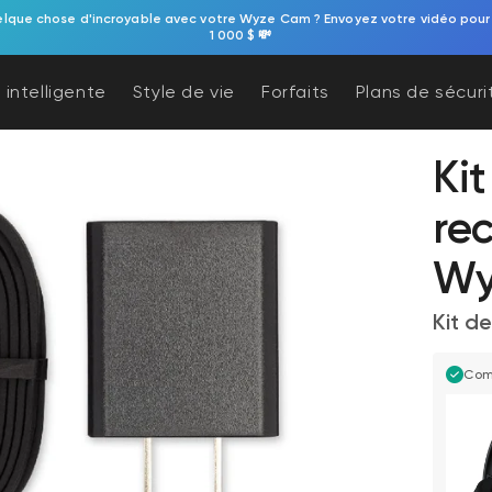
elque chose d'incroyable avec votre Wyze Cam ? Envoyez votre vidéo pour
1 000 $ 💸
 intelligente
Style de vie
Forfaits
Plans de sécuri
Ki
re
Wy
Kit d
Com