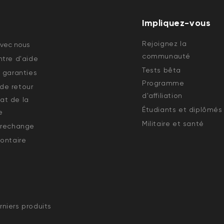
Impliquez-vous
Rejoignez la
avec nous
communauté
tre d'aide
Tests bêta
 garanties
Programme
e retour
d'affiliation
état de la
Étudiants et diplômés
e
Militaire et santé
 rechange
ontaire
niers produits