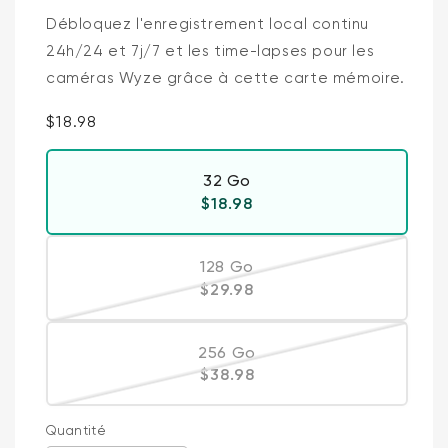
Débloquez l'enregistrement local continu
24h/24 et 7j/7 et les time-lapses pour les
caméras Wyze grâce à cette carte mémoire.
Prix ​​régulier
$18.98
32 Go
Prix ​​régulier
$18.98
128 Go
Variante épuisée ou indisponi
Prix ​​régulier
$29.98
256 Go
Variante épuisée ou indisponi
Prix ​​régulier
$38.98
Quantité