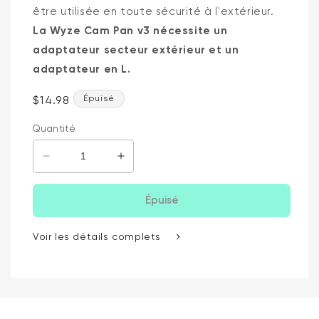
être utilisée en toute sécurité à l'extérieur.
La Wyze Cam Pan v3 nécessite un
adaptateur secteur extérieur et un
adaptateur en L.
Prix ​​régulier
$14.98
Épuisé
Quantité
Diminuer la quantité de
Augmenter la quantité pour
Épuisé
Voir les détails complets