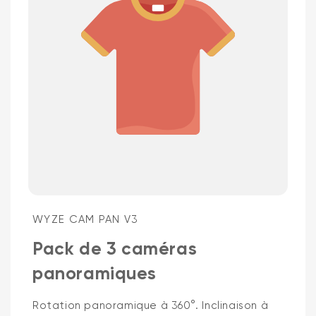
Wyze Cam v4 + carte microSD 32
Go
Blanc
More
WYZE CAM PAN V3
rt
Add to cart
ions
More options
options
59,98 $US
Accord
Prix ​​régulier
63,96 $US
Pack de 3 caméras
panoramiques
Rotation panoramique à 360°. Inclinaison à