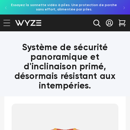
on aux
Essayez la sonnette vidéo à piles. Une protection de porche
Déc
ration d'accessibilité
asser au contenu
e.
sans effort, alimentée par piles.
in
Se conne
Cha
Système de sécurité
panoramique et
d'inclinaison primé,
désormais résistant aux
intempéries.