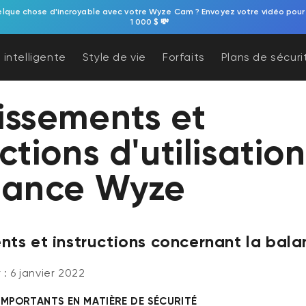
elque chose d'incroyable avec votre Wyze Cam ? Envoyez votre vidéo pour
1 000 $ 💸
 intelligente
Style de vie
Forfaits
Plans de sécuri
issements et
ctions d'utilisatio
lance Wyze
nts et instructions concernant la bal
 : 6 janvier 2022
IMPORTANTS EN MATIÈRE DE SÉCURITÉ