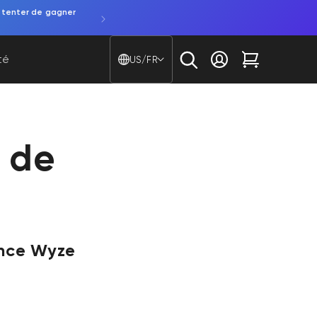
 tenter de gagner
Pays/région - Langue
té
US/FR
Se connecter
Chariot
n de
ance Wyze