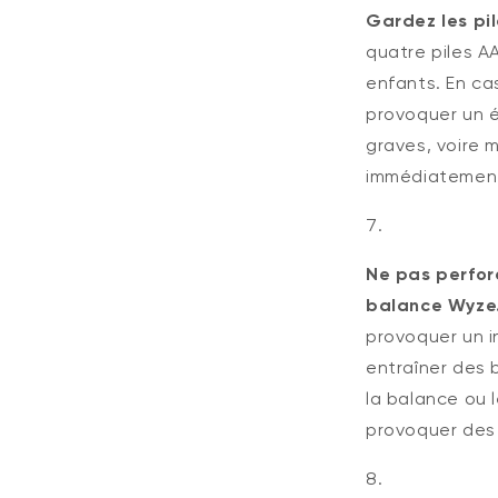
Gardez les pi
quatre piles A
enfants. En ca
provoquer un é
graves, voire 
immédiatement
Ne pas perfore
balance Wyze
provoquer un i
entraîner des 
la balance ou 
provoquer des 