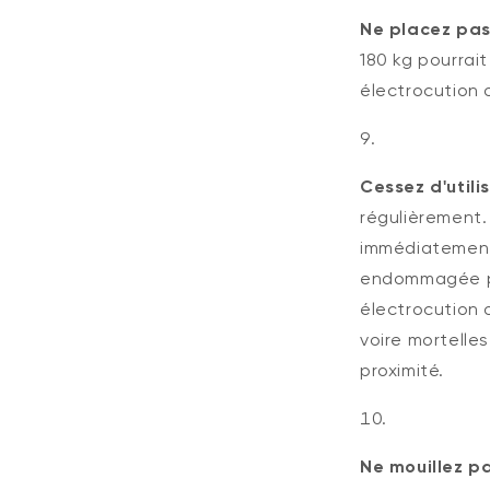
Ne placez pas 
180 kg pourrait
électrocution 
Cessez d'util
régulièrement
immédiatement d
endommagée pe
électrocution
voire mortelle
proximité.
Ne mouillez p