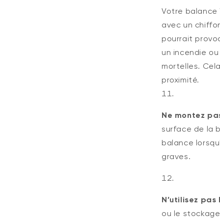
Votre balance 
avec un chiffo
pourrait provoq
un incendie o
mortelles. Cel
proximité.
Ne montez pas 
surface de la b
balance lorsqu'
graves.
N’utilisez pas
ou le stockage