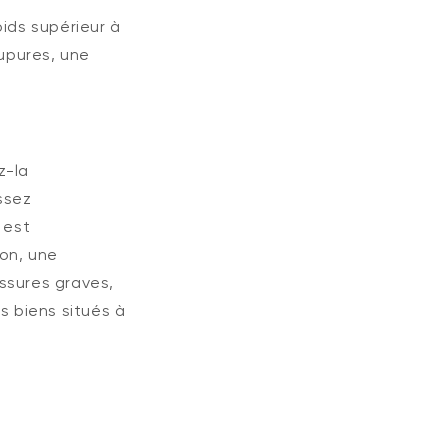
ids supérieur à
oupures, une
z-la
ssez
 est
on, une
ssures graves,
s biens situés à