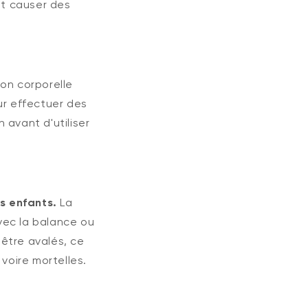
ut causer des
on corporelle
ur effectuer des
avant d'utiliser
s enfants.
La
vec la balance ou
être avalés, ce
voire mortelles.