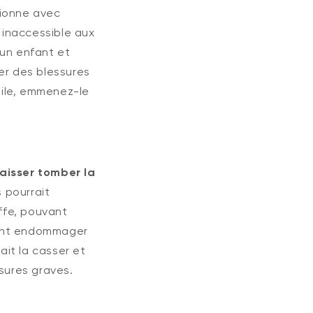
ionne avec
 inaccessible aux
'un enfant et
er des blessures
pile, emmenez-le
laisser tomber la
 pourrait
ffe, pouvant
ement endommager
ait la casser et
sures graves.