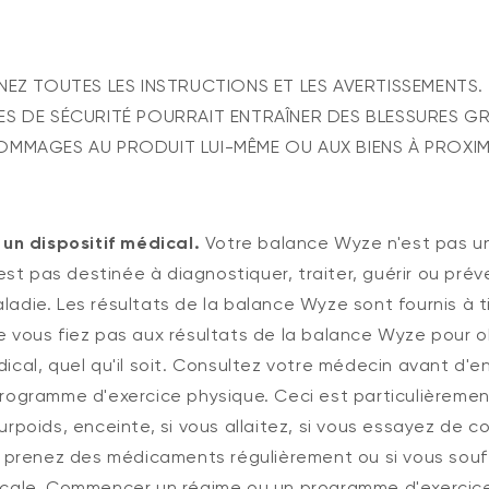
NEZ TOUTES LES INSTRUCTIONS ET LES AVERTISSEMENTS.
S DE SÉCURITÉ POURRAIT ENTRAÎNER DES BLESSURES GR
MMAGES AU PRODUIT LUI-MÊME OU AUX BIENS À PROXIM
 un dispositif médical.
Votre balance Wyze n'est pas un
44,98 $US
Accord
Prix ​​ré
'est pas destinée à diagnostiquer, traiter, guérir ou prév
Add to cart
Wyze Cam v4
adie. Les résultats de la balance Wyze sont fournis à tit
More options
More options
 vous fiez pas aux résultats de la balance Wyze pour o
ical, quel qu'il soit. Consultez votre médecin avant d'
rogramme d'exercice physique. Ceci est particulièremen
rpoids, enceinte, si vous allaitez, si vous essayez de c
s prenez des médicaments régulièrement ou si vous souf
icale. Commencer un régime ou un programme d'exercic