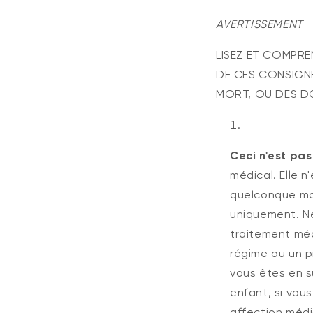
AVERTISSEMENT
LISEZ ET COMPRE
DE CES CONSIGNE
MORT, OU DES DO
Ceci n'est pas
médical. Elle n
quelconque mal
uniquement. Ne
traitement méd
régime ou un p
vous êtes en su
enfant, si vou
affection méd