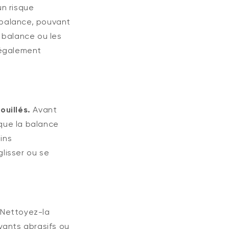
un risque
 balance, pouvant
 balance ou les
 également
ouillés.
Avant
 que la balance
ins
glisser ou se
Nettoyez-la
oyants abrasifs ou