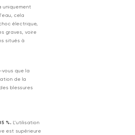
la uniquement
'eau, cela
choc électrique,
s graves, voire
s situés à
-vous que la
sation de la
r des blessures
85 %.
L’utilisation
ve est supérieure