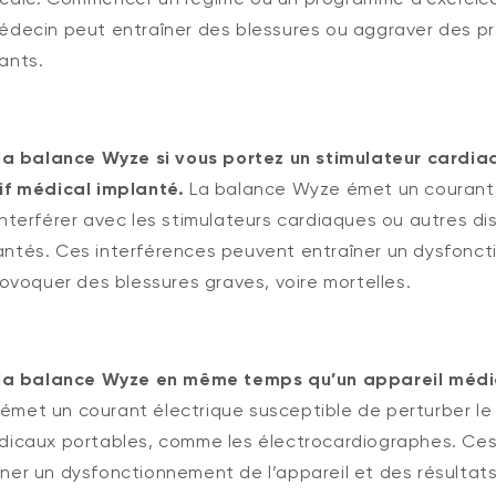
édecin peut entraîner des blessures ou aggraver des p
ants.
 la balance Wyze si vous portez un stimulateur cardia
if médical implanté.
La balance Wyze émet un courant 
interférer avec les stimulateurs cardiaques ou autres dis
antés. Ces interférences peuvent entraîner un dysfonc
rovoquer des blessures graves, voire mortelles.
s la balance Wyze en même temps qu’un appareil médi
émet un courant électrique susceptible de perturber l
dicaux portables, comme les électrocardiographes. Ces
ner un dysfonctionnement de l’appareil et des résultats 