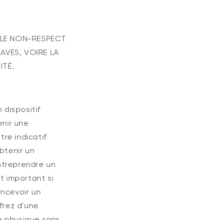
 LE NON-RESPECT
AVES, VOIRE LA
ITÉ.
 dispositif
Wyze Cam v4 +
gulier
59,98 $US
Ac
Pri
63,96 $US
enir une
carte microSD 32
Add to cart
Go
re indicatif
More options
More options
Blanc
btenir un
entreprendre un
t important si
oncevoir un
frez d'une
e physique sans