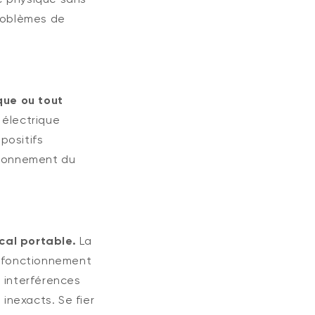
roblèmes de
que ou tout
électrique
positifs
tionnement du
cal portable.
La
e fonctionnement
 interférences
inexacts. Se fier