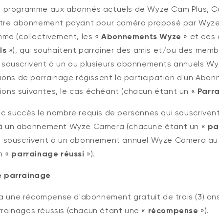
 programme aux abonnés actuels de Wyze Cam Plus, C
utre abonnement payant pour caméra proposé par Wyze
me (collectivement, les «
Abonnements Wyze
» et ces 
ls
»), qui souhaitent parrainer des amis et/ou des memb
ls souscrivent à un ou plusieurs abonnements annuels Wy
ons de parrainage régissent la participation d'un Abon
tions suivantes, le cas échéant (chacun étant un «
Parra
c succès le nombre requis de personnes qui souscrivent
, à un abonnement Wyze Camera (chacune étant un «
pa
s souscrivent à un abonnement annuel Wyze Camera au p
n «
parrainage réussi
»).
 parrainage
ra une récompense d'abonnement gratuit de trois (3) an
arrainages réussis (chacun étant une «
récompense
»).