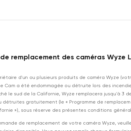
de remplacement des caméras
Wyze
44,98 $US
Accord
Prix ​​ré
Add to cart
Wyze Cam v4
riétaire d'un ou plusieurs
produits
de caméra
Wyze
(vot
More options
More options
ze
Cam a été endommagée ou détruite lors des incendie
ché le sud de la Californie, Wyze remplacera jusqu'à 3
 détruites
gratuitement
(le «
Programme de remplaceme
fornie
»), sous réserve des présentes conditions généra
emande de remplacement de votre caméra Wyze, veuillez