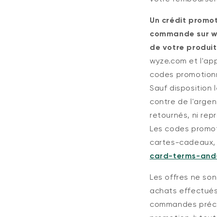
Un crédit promot
commande sur wy
de votre produit
wyze.com et l'app
codes promotionn
Sauf disposition
contre de l'argen
retournés, ni rep
Les codes promot
cartes-cadeaux, d
card-terms-and-
Les offres ne son
achats effectués
commandes précéd