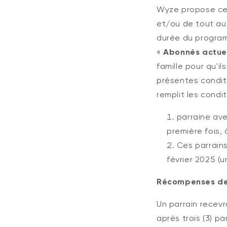
Wyze propose ce
et/ou de tout a
durée du program
«
Abonnés actue
famille pour qu'i
présentes conditi
remplit les condi
parraine ave
première fois
Ces parrain
février 2025 (u
Récompenses de
Un parrain recev
après trois (3) p