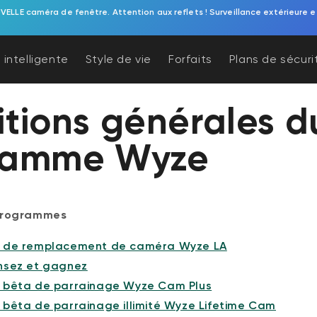
 sonnette vidéo à piles. Une protection de porche sans effort, alimentée p
 intelligente
Style de vie
Forfaits
Plans de sécuri
tions générales d
ramme Wyze
programmes
 de remplacement de caméra Wyze LA
sez et gagnez
bêta de parrainage Wyze Cam Plus
bêta de parrainage illimité Wyze Lifetime Cam