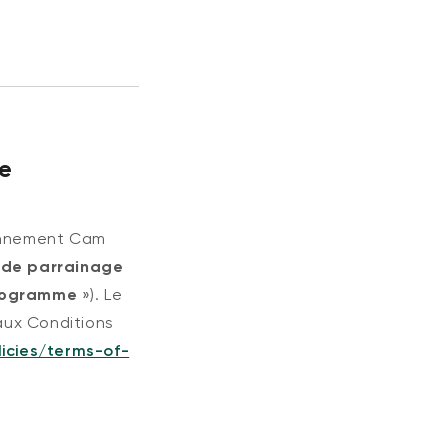
e
onnement Cam
 de parrainage
rogramme
»). Le
aux Conditions
icies/terms-of-