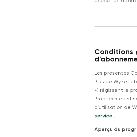
promotion à tout
Conditions
d'abonneme
Les présentes C
Plus de Wyze Labs
») régissent le 
Programme est so
d'utilisation de W
service
.
Aperçu du prog