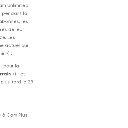
am Unlimited
 pendant la
abonnés, les
res de leur
ze. Les
né actuel qui
in
») :
, pour la
rrain
») ; et
lus tard le 28
s à Cam Plus