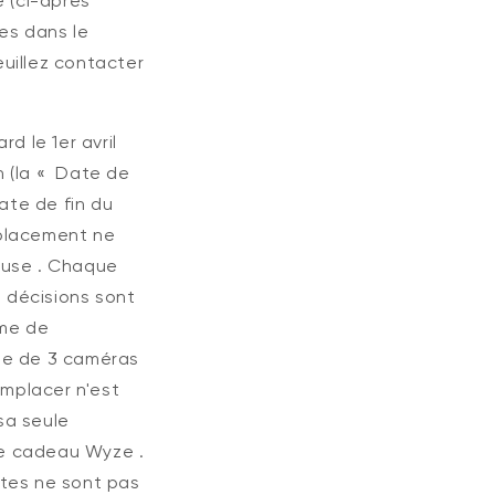
re
(ci-après
ses dans le
veuillez contacter
ard le
1er avril
n
(la «
Date de
ate de fin du
placement
ne
euse
.
Chaque
 décisions sont
mme de
te de 3 caméras
emplacer n'est
sa seule
rte cadeau Wyze
.
tes
ne sont pas