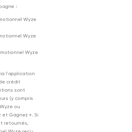
pagne :
omotionnel Wyze
omotionnel Wyze
romotionnel Wyze
a l'application
de crédit
itions sont
urs (y compris
s Wyze ou
z et Gagnez ». Si
t retournés,
nel Wyze reçu.