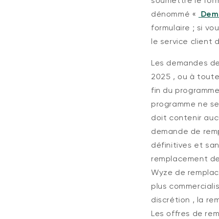
soumettre
le for
dénommé «
Dem
formulaire ; si v
le service client
Les demandes d
2025
, ou à tout
fin du programm
programme ne se
doit
contenir
auc
demande de rempl
définitives et s
remplacement des
Wyze de remplac
plus commerciali
discrétion
, la r
Les
offres
de re