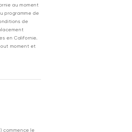
ornie
au moment
 au programme de
conditions de
mplacement
s en Californie.
tout moment et
t) commence le