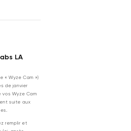
Labs
LA
Wyze Cam v4 +
gulier
59,98 $US
Ac
Pri
63,96 $US
carte microSD 32
Add to cart
re «
Wyze Cam
»)
Go
More options
More options
s de janvier
Blanc
 de vos Wyze Cam
nt suite aux
les.
 remplir et