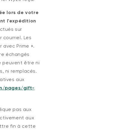
ée lors de votre
nt l'expédition
ctués sur
 courriel. Les
 avec Prime ».
tre échangés
e peuvent être ni
s, ni remplacés.
atives aux
m/pages/gift-
plique pas aux
activement aux
tre fin à cette