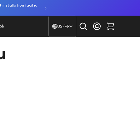
ar piles.
Découvrez la Bulb Cam. Une caméra 2K et une amp
Pays/région - Langue
té
US/FR
Se connecter
Chariot
u