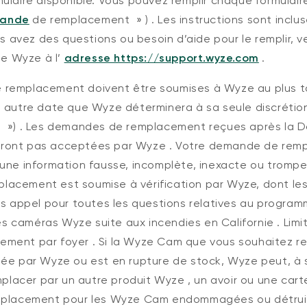
mulaire disponible.
Vous pouvez remplir chaque formulai
ande
de
remplacement
»
)
.
Les instructions sont inclu
ous avez des questions ou besoin
d’aide
pour le remplir, 
 de Wyze à l’
adresse https://support.wyze.com
.
e remplacement
doivent
être
soumises
à Wyze au plus t
e autre date que Wyze déterminera à sa seule discrétio
e
»)
.
Les demandes de remplacement
reçues après la D
ront pas acceptées par Wyze
.
Votre demande de rem
une information fausse, incomplète, inexacte ou tromp
acement est soumise à vérification par Wyze, dont les
ans appel pour toutes les questions relatives au progra
 caméras Wyze suite aux incendies en Californie
.
Limi
ement par foyer
.
Si
la
Wyze Cam que vous
souhaitez
r
sée par
Wyze ou est
en rupture de stock, Wyze peut,
à
emplacer par un autre
produit
Wyze
, un avoir ou une ca
mplacement pour les Wyze Cam endommagées ou détrui