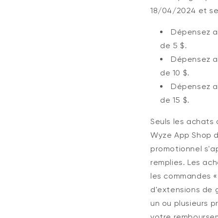
18/04/2024 et se
Dépensez au
de 5 $.
Dépensez au
de 10 $.
Dépensez au
de 15 $.
Seuls les achats 
Wyze App Shop do
promotionnel s'a
remplies. Les ac
les commandes « 
d'extensions de g
un ou plusieurs 
votre remboursem