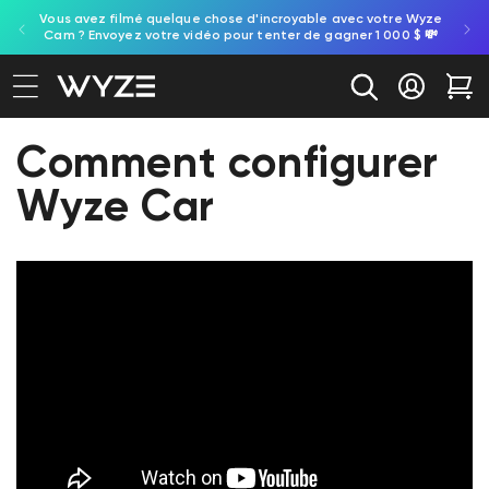
ule
Vous avez filmé quelque chose d'incroyable avec votre Wyze
ration d'accessibilité
asser au contenu
e.
Cam ? Envoyez votre vidéo pour tenter de gagner 1 000 $ 💸
Se conne
Cha
Comment configurer
Wyze Car