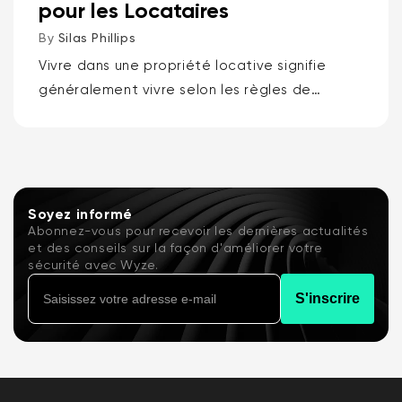
pour les Locataires
By
Silas Phillips
Vivre dans une propriété locative signifie
généralement vivre selon les règles de
quelqu'un d'autre, c'est pourquoi les
meilleures sonnettes vidéo pour locataires
sont la sonnette vidéo à batterie Wyze ou...
Soyez informé
Abonnez-vous pour recevoir les dernières actualités
et des conseils sur la façon d'améliorer votre
sécurité avec Wyze.
S'inscrire