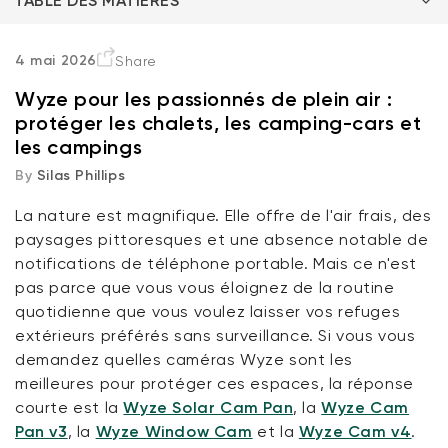
TABLE DES MATIÈRES
Sécuriser le chalet isolé
4 mai 2026
Share
Wyze pour les passionnés de plein air :
Prendre le camping-car sur la route
protéger les chalets, les camping-cars et
les campings
Tranquillité d'esprit au camping
By
Silas Phillips
Fonctionnalités premium sans le prix premium
La nature est magnifique. Elle offre de l'air frais, des
paysages pittoresques et une absence notable de
Wyze Cam v4 + carte microSD 32
Questions fréquemment posées
notifications de téléphone portable. Mais ce n'est
Go
pas parce que vous vous éloignez de la routine
Blanc
More
quotidienne que vous voulez laisser vos refuges
rt
Add to cart
ions
More options
extérieurs préférés sans surveillance. Si vous vous
options
59,98 $US
Accord
Prix ​​régulier
63,96 $US
demandez quelles caméras Wyze sont les
meilleures pour protéger ces espaces, la réponse
courte est la
Wyze Solar Cam Pan
, la
Wyze Cam
Pan v3
, la
Wyze Window Cam
et la
Wyze Cam v4
.