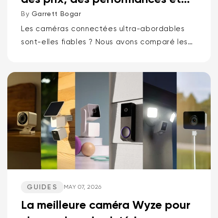
des fonctionnalités
By
Garrett Bogar
Les caméras connectées ultra-abordables
sont-elles fiables ? Nous avons comparé les
meilleures caméras pan-tilt de Wyze et Kasa,
les caméras compactes polyvalentes et les
sonnettes vidéo. Spoiler : une marque...
GUIDES
MAY 07, 2026
La meilleure caméra Wyze pour