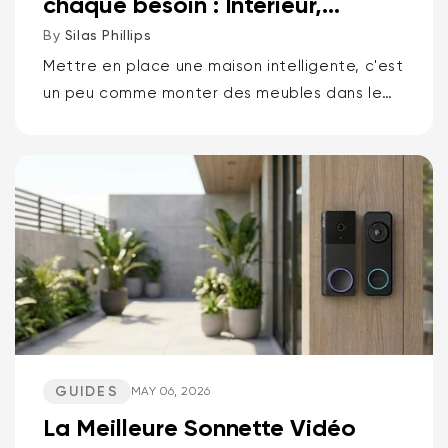
chaque besoin : Intérieur,
Extérieur, Animaux d...
By
Silas Phillips
Mettre en place une maison intelligente, c'est
un peu comme monter des meubles dans le
noir. Ça ne devrait pas être comme ça. Si
vous voulez la réponse courte pour...
GUIDES
MAY 06, 2026
La Meilleure Sonnette Vidéo