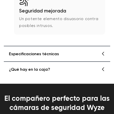
Seguridad mejorada
Un potente elemento disuasorio contra
posibles intrusos.
Especificaciones técnicas
¿Qué hay en la caja?
Color y material
Acabado azul reflectante.
Aluminio
1* Letrero de jardín Wyze
1* Estaca de aluminio
El compañero perfecto para las
Dimensiones
1* Kit de instalación
cámaras de seguridad Wyze
Longitud combinada: 30"
Escudo y poste de soporte metálico: 12"