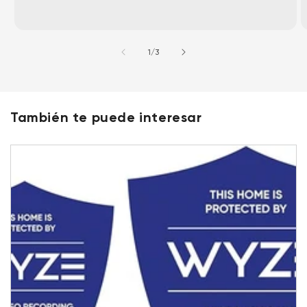
de
1
/
3
También te puede interesar