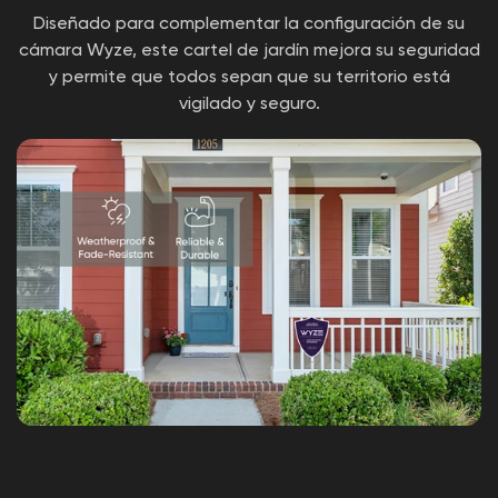
(ancho) x 16" (largo)
Diseñado para complementar la configuración de su
Poste de metal: 14"(L)
cámara Wyze, este cartel de jardín mejora su seguridad
y permite que todos sepan que su territorio está
vigilado y seguro.