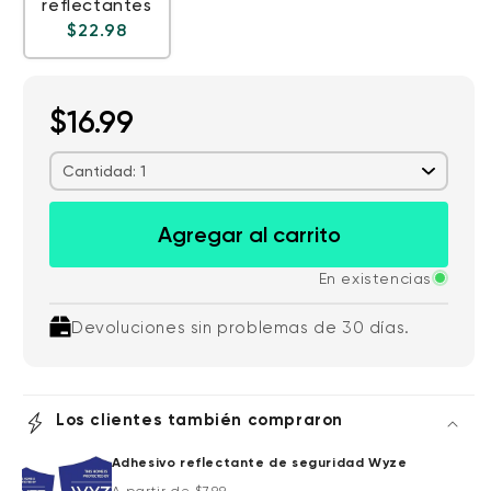
reflectantes
Precio habitual
$22.98
$16.99
Cantidad: 1
Agregar al carrito
En existencias
Devoluciones sin problemas de 30 días.
Los clientes también compraron
Adhesivo reflectante de seguridad Wyze
Precio habitual
A partir de $7.99