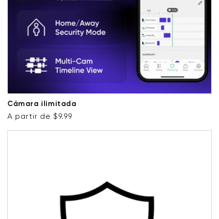
Cámara ilimitada
Precio habitual
A partir de $9.99