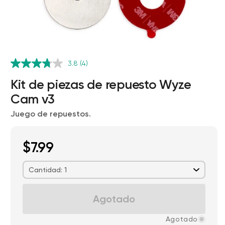
3.8
(4)
Kit de piezas de repuesto Wyze
Cam v3
Juego de repuestos.
Wyze Cam v4 + Tarjeta MicroSD de
32 GB
Blanco
$7.99
More
rt
Add to cart
ions
More options
options
ta
l
59,98 US$
Precio de ofert
Precio habitual
63,96 US$
Cantidad: 1
Agotado
Agotado