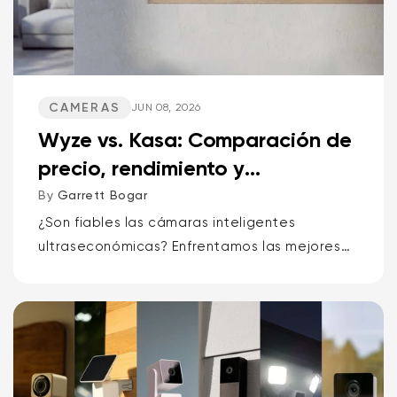
CAMERAS
JUN 08, 2026
Wyze vs. Kasa: Comparación de
precio, rendimiento y
características
By
Garrett Bogar
¿Son fiables las cámaras inteligentes
ultraseconómicas? Enfrentamos las mejores
cámaras pan-tilt, las versátiles cámaras de
punto y los timbres con vídeo de Wyze y
Kasa. Alerta de spoiler: una marca...