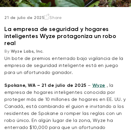
21 de julio de 2025
Share
La empresa de seguridad y hogares
inteligentes Wyze protagoniza un robo
real
By
Wyze Labs, Inc.
Un bote de premios enterrado bajo vigilancia de la
empresa de seguridad inteligente está en juego
Wyze Cam v4 + Tarjeta MicroSD de
para un afortunado ganador.
32 GB
Blanco
More
Spokane, WA – 21 de julio de 2025
–
Wyze
, la
rt
Add to cart
ions
More options
empresa de hogares inteligentes conocida por
options
ta
l
59,98 US$
Precio de ofert
Precio habitual
63,96 US$
proteger más de 10 millones de hogares en EE. UU. y
Canadá, está cambiando el guion e invitando a los
residentes de Spokane a romper las reglas con un
robo único. En algún lugar de la zona, Wyze ha
enterrado $10,000 para que un afortunado