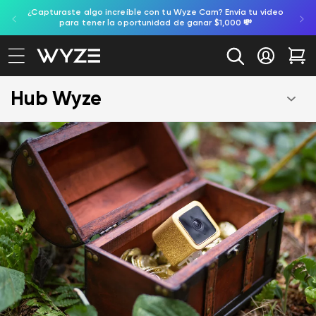
gente,
¿Capturaste algo increíble con tu Wyze Cam? Envía tu video
ectamente al contenido
ación de accesibilidad
para tener la oportunidad de ganar $1,000 💸
Iniciar se
Car
Hub Wyze