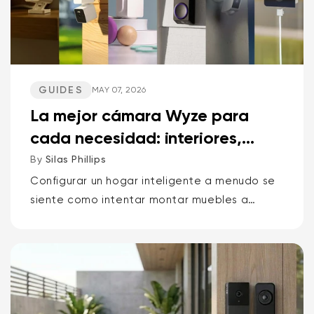
GUIDES
MAY 07, 2026
La mejor cámara Wyze para
cada necesidad: interiores,
exteriores, mascotas, p...
By
Silas Phillips
Configurar un hogar inteligente a menudo se
siente como intentar montar muebles a
oscuras. Pero no tiene por qué ser así. Si
quieres la respuesta corta sobre qué cámara
Wyze es la mejor para...