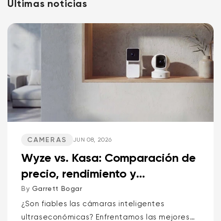
Últimas noticias
CAMERAS
JUN 08, 2026
Wyze vs. Kasa: Comparación de
precio, rendimiento y
características
By
Garrett Bogar
¿Son fiables las cámaras inteligentes
ultraseconómicas? Enfrentamos las mejores