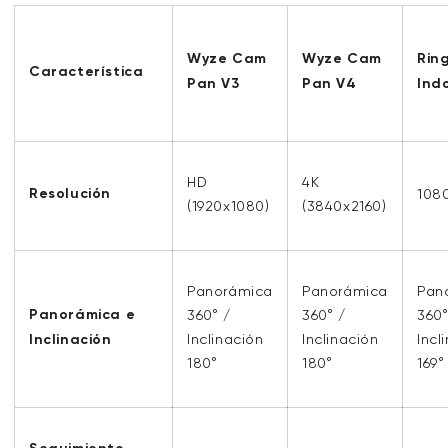
Wyze Cam
Wyze Cam
Rin
Característica
Pan V3
Pan V4
Ind
HD
4K
Resolución
108
(1920x1080)
(3840x2160)
Panorámica
Panorámica
Pan
Panorámica e
360° /
360° /
360°
Inclinación
Inclinación
Inclinación
Incl
180°
180°
169°