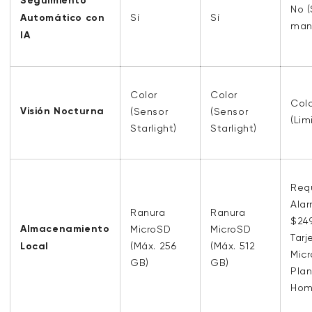
Seguimiento
No (
Automático con
Sí
Sí
man
IA
Color
Color
Col
Visión Nocturna
(Sensor
(Sensor
(Lim
Starlight)
Starlight)
Req
Alar
Ranura
Ranura
$249
Almacenamiento
MicroSD
MicroSD
Tarj
Local
(Máx. 256
(Máx. 512
Mic
GB)
GB)
Plan
Ho