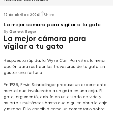
Por qué las cámaras pan-tilt
17 de abril de 2026
Share
La mejor cámara para vigilar a tu gato
Las cámaras pan-tilt más populares
By
Garrett Bogar
La mejor cámara para
En resumen
vigilar a tu gato
Preguntas Frecuentes
Wyze Cam v4 + Tarjeta MicroSD de
Respuesta rápida: la Wyze Cam Pan v3 es la mejor
32 GB
opción para rastrear las travesuras de tu gato sin
Blanco
gastar una fortuna.
More
rt
Add to cart
ions
More options
options
ta
l
59,98 US$
Precio de ofert
Precio habitual
63,96 US$
En 1935, Erwin Schrödinger propuso un experimento
mental que involucraba a un gato en una caja. El
gato, argumentó, existía en un estado de vida y
muerte simultáneas hasta que alguien abría la caja
y miraba. Él lo concibió como un comentario sobre