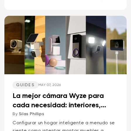
cámaras pan-tilt, las versátiles cámaras de
punto y los timbres con vídeo de Wyze y
Kasa. Alerta de spoiler: una marca...
GUIDES
MAY 07, 2026
La mejor cámara Wyze para
cada necesidad: interiores,
exteriores, mascotas, p...
By
Silas Phillips
Configurar un hogar inteligente a menudo se
siente como intentar montar muebles a