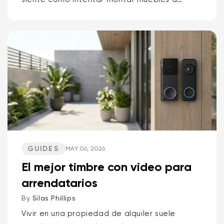
oscuras. Pero no tiene por qué ser así. Si
quieres la respuesta corta sobre qué cámara
Wyze es la mejor para...
GUIDES
MAY 06, 2026
El mejor timbre con video para
arrendatarios
By
Silas Phillips
Vivir en una propiedad de alquiler suele