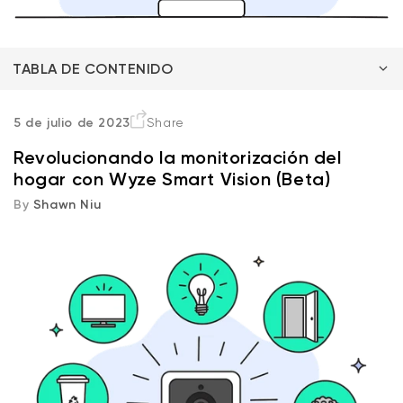
TABLA DE CONTENIDO
¿Qué es Wyze Smart Vision (Beta)?
5 de julio de 2023
Share
Revolucionando la monitorización del
¿Cómo funciona Wyze Smart Vision (Beta)?
hogar con Wyze Smart Vision (Beta)
By
Shawn Niu
Wyze Cam v4 + Tarjeta MicroSD de
¿Qué beneficios le ofrece?
32 GB
Blanco
More
rt
Add to cart
ions
More options
options
ta
l
59,98 US$
Precio de ofert
Precio habitual
63,96 US$