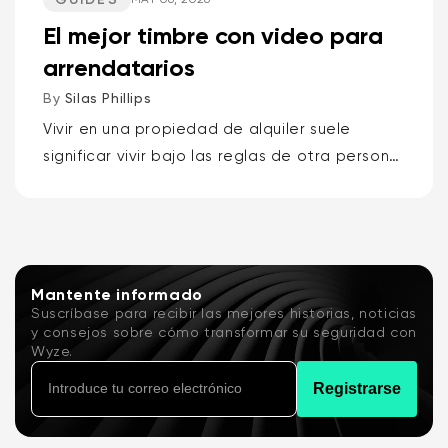
El mejor timbre con video para
arrendatarios
By
Silas Phillips
Vivir en una propiedad de alquiler suele
significar vivir bajo las reglas de otra persona,
por lo que los mejores timbres con video para
inquilinos son el Wyze Battery Video...
Mantente informado
Suscríbase para recibir las mejores historias, noticias
y consejos sobre cómo transformar su seguridad con
Wyze.
Registrarse