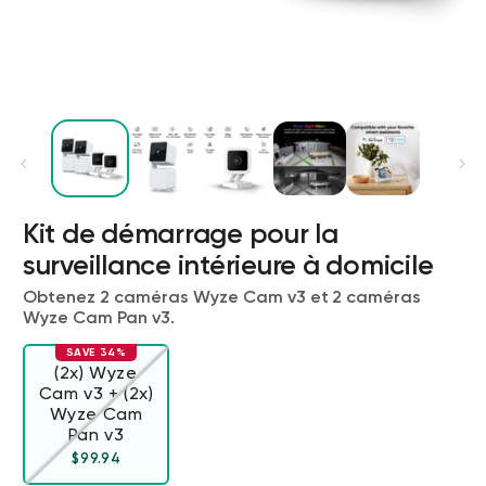
Kit de démarrage pour la
surveillance intérieure à domicile
Wyze Cam v4 + carte microSD 32
Go
Obtenez 2 caméras Wyze Cam v3 et 2 caméras
Blanc
Wyze Cam Pan v3.
More
rt
Add to cart
SAVE 34%
ions
More options
options
59,98 $US
Accord
Prix ​​régulier
63,96 $US
(2x) Wyze
Cam v3 + (2x)
Wyze Cam
Variante épuisée ou indisponible
Pan v3
Prix ​​régulier
Accord
$99.94