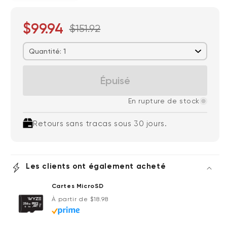
$99.94
$151.92
Quantité: 1
Épuisé
En rupture de stock
Retours sans tracas sous 30 jours.
Les clients ont également acheté
Cartes MicroSD
Prix ​​régulier
À partir de $18.98