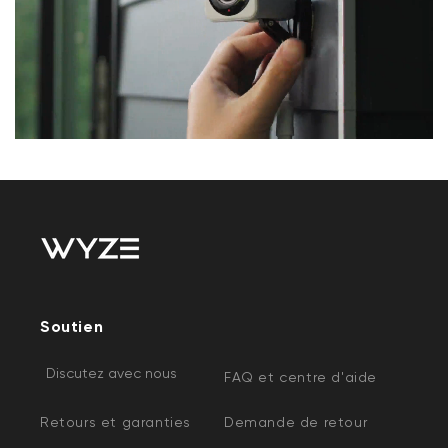
Champ de vision : 360° horizontal, 180°
Wyze Cam v3
vertical
Champ de vision de 120°
Guide de démarrage rapide x1
Apprendre encore plus
Plaque de fixation murale x1
Ruban adhésif pour plaque de fixation murale x1
Caractéristiques de la Wyze Cam v3
Kit de vis x1
Couleur : Blanc
Adaptateur secteur USB intérieur x1
Corps : Polycarbonate
Câble USB extérieur de 1,8 m (6 pieds) x1
Lentille : Verre + Plastique
Angle de vue : 121° en diagonale
Champ de vision de l'objectif : plage
verticale de 180°
Capteur : Capteur CMOS Starlight
Voyant LED : avant. Rouge + bleu
Température de fonctionnement : -5°F à
Soutien
113°F (-20°C à 45°C)
Résistance aux intempéries IP65
Discutez avec nous
Conçu pour une utilisation
FAQ et centre d'aide
intérieure/extérieure
Retours et garanties
Demande de retour
Apprendre encore plus