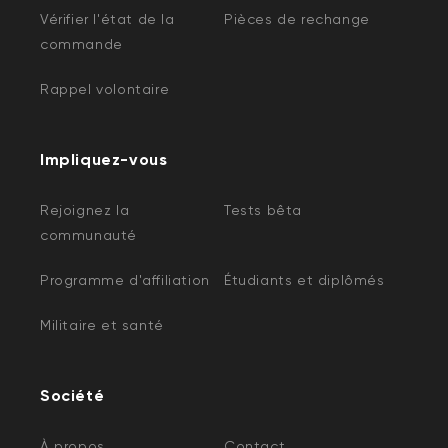
Vérifier l'état de la
Pièces de rechange
Carte mémoire de 32 Go
commande
Classe 10 et UHS-1 (U1)
Vitesse de lecture : 31 Mo/s8
Rappel volontaire
Vitesse d'écriture : 12 Mo/s9
Stockage multimédia (32 Go) : ~2 880
minutes (48 heures) de vidéo HD (2), ~10
080 minutes (168 heures) de vidéo SD (3) et
Impliquez-vous
~4 200 photos de 16 MP (4)
Rejoignez la
Tests bêta
Apprendre encore plus
communauté
Programme d'affiliation
Étudiants et diplômés
Militaire et santé
Société
À propos
Contact