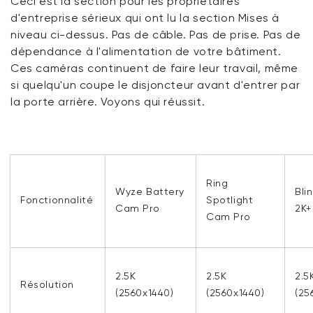
Ceci est la section pour les propriétaires
d'entreprise sérieux qui ont lu la section Mises à
niveau ci-dessus. Pas de câble. Pas de prise. Pas de
dépendance à l'alimentation de votre bâtiment.
Ces caméras continuent de faire leur travail, même
si quelqu'un coupe le disjoncteur avant d'entrer par
la porte arrière. Voyons qui réussit.
Ring
Wyze Battery
Bli
Fonctionnalité
Spotlight
Cam Pro
2K+
Cam Pro
2.5K
2.5K
2.5
Résolution
(2560x1440)
(2560x1440)
(25