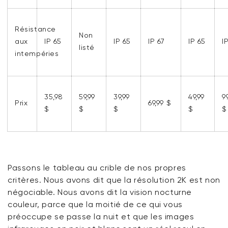
Résistance
Non
aux
IP 65
IP 65
IP 67
IP 65
I
listé
intempéries
35,98
59,99
39,99
49,99
9
Prix
69,99 $
$
$
$
$
$
Passons le tableau au crible de nos propres
critères. Nous avons dit que la résolution 2K est non
négociable. Nous avons dit la vision nocturne
couleur, parce que la moitié de ce qui vous
préoccupe se passe la nuit et que les images