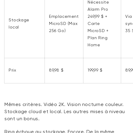
Nécessite
Alarm Pro
Emplacement
249,99 $ +
Via
Stockage
MicroSD (Max
Carte
syn
local
256 Go)
MicroSD +
35 
Plan Ring
Home
Prix
89,98 $
199,99 $
89,
Mêmes critères. Vidéo 2K. Vision nocturne couleur.
Stockage cloud et local. Les autres mises à niveau
sont un bonus.
Ring échoue au stockage. Encore. De la même