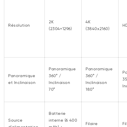
2K
4K
Résolution
H
(2304×1296)
(3840x2160)
Panoramique
Panoramique
P
Panoramique
360° /
360° /
35
et Inclinaison
Inclinaison
Inclinaison
In
70°
180°
Batterie
Source
interne (6 400
Filaire
Fi
d'alimentation
mAh) +