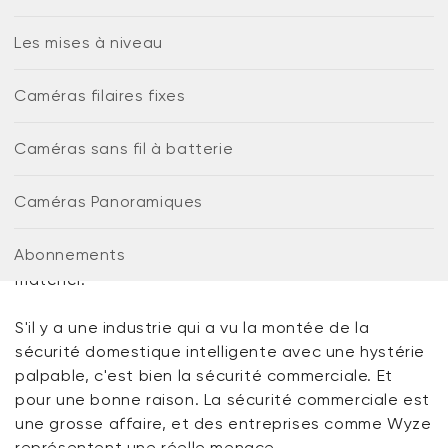
15 avril 2026
Share
Quelle est la meilleure caméra pour
Les mises à niveau
surveiller ma petite entreprise ?
By
Garrett Bogar
Caméras filaires fixes
Quelle est la meilleure caméra pour surveiller ma
petite entreprise ?
Caméras sans fil à batterie
La version courte ? Vous n'avez pas besoin de
Caméras Panoramiques
dépenser des milliers pour un système « pro »
lorsque la
Wyze Cam v4
offre la même clarté 2.5K
Wyze Cam v4 + carte microSD 32
Abonnements
et un stockage fiable pour une fraction du coût du
Go
matériel.
Blanc
More
rt
Add to cart
S'il y a une industrie qui a vu la montée de la
ions
More options
options
59,98 $US
Accord
Prix ​​régulier
63,96 $US
sécurité domestique intelligente avec une hystérie
palpable, c'est bien la sécurité commerciale. Et
pour une bonne raison. La sécurité commerciale est
une grosse affaire, et des entreprises comme Wyze
représentent une réelle menace.