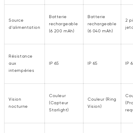
Batterie
Batterie
Source
2 p
rechargeable
rechargeable
d'alimentation
jet
(6 200 mAh)
(6 040 mAh)
Résistance
aux
IP 65
IP 65
IP 
intempéries
Couleur
Cou
Vision
Couleur (Ring
(Capteur
(Pr
nocturne
Vision)
Starlight)
req