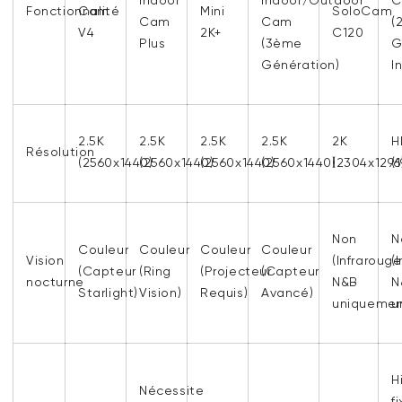
Fonctionnalité
Cam
Mini
SoloCam
Cam
Cam
(
V4
2K+
C120
Plus
(3ème
G
Génération)
I
2.5K
2.5K
2.5K
2.5K
2K
H
Résolution
(2560x1440)
(2560x1440)
(2560x1440)
(2560x1440)
(2304x1296
(
Non
N
Couleur
Couleur
Couleur
Couleur
Vision
(Infrarouge
(
(Capteur
(Ring
(Projecteur
(Capteur
nocturne
N&B
N
Starlight)
Vision)
Requis)
Avancé)
uniquemen
u
H
Nécessite
f