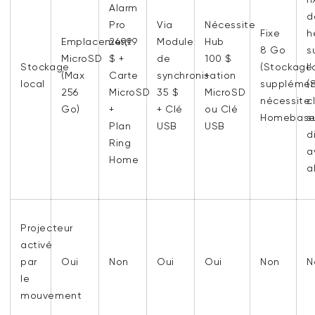
Alarm
d
Pro
Via
Nécessite
Fixe
h
Emplacement
249,99
Module
Hub
8 Go
s
MicroSD
$ +
de
100 $
Stockage
(Stockage
l
(Max
Carte
synchronisation
+
local
supplémen
(
256
MicroSD
35 $
MicroSD
nécessite
c
Go)
+
+ Clé
ou Clé
Homebase
s
Plan
USB
USB
d
Ring
a
Home
a
Projecteur
activé
par
Oui
Non
Oui
Oui
Non
N
le
mouvement