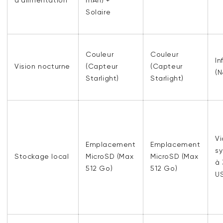
Solaire
Couleur
Couleur
In
Vision nocturne
(Capteur
(Capteur
(N
Starlight)
Starlight)
V
Emplacement
Emplacement
sy
Stockage local
MicroSD (Max
MicroSD (Max
à 
512 Go)
512 Go)
U