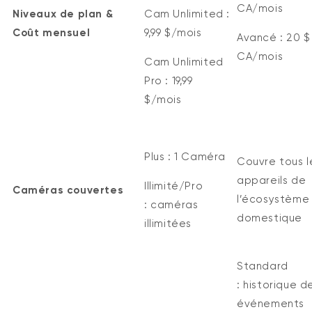
CA/mois
Niveaux de plan &
Cam Unlimited :
Coût mensuel
9,99 $/mois
Avancé :
20 $
CA/mois
Cam Unlimited
Pro :
19,99
$/mois
Plus :
1
C
améra
Couvre tous l
appareils de
Illimité/Pro
Caméras couvertes
l’écosystème
:
caméras
domestique
illimitées
Standard
:
historique
d
événements