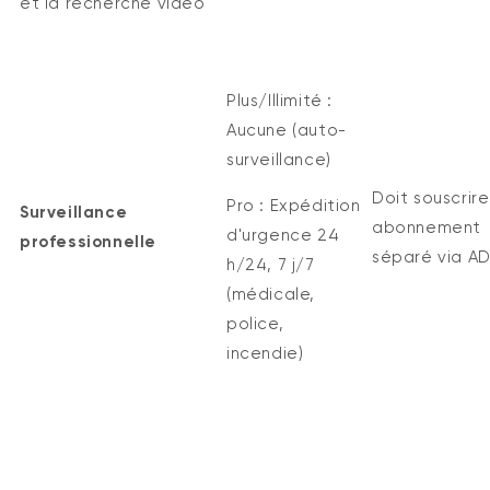
et la recherche vidéo
Plus/Illimité :
Aucune (auto-
surveillance)
Doit
souscrire
Pro :
Expédition
Surveillance
abonnement
d'urgence 24
professionnelle
séparé via
A
h/24, 7 j/7
(médicale,
police,
incendie)