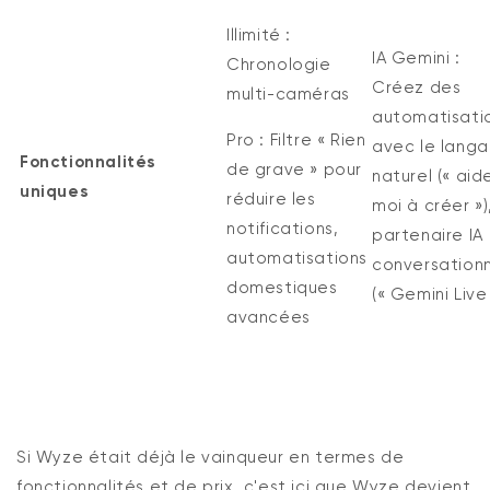
Illimité :
IA Gemini :
Chronologie
Créez des
multi-caméras
automatisati
Pro :
Filtre « Rien
avec le lang
Fonctionnalités
de grave » pour
naturel (« aid
uniques
réduire les
moi à créer »)
notifications,
partenaire IA
automatisations
conversation
domestiques
(« Gemini Live 
avancées
Si Wyze était déjà le vainqueur en termes de
fonctionnalités et de prix, c'est ici que Wyze devient