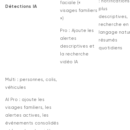
:
notifications
faciale («
Détections IA
plus
visages familiers
descriptives,
»)
recherche en
Pro :
Ajoute les
langage natur
alertes
résumés
descriptives et
quotidiens
la recherche
vidéo IA
Multi :
personnes, colis,
véhicules
AI Pro :
ajoute les
visages familiers, les
alertes actives,
les
événements
consolidés