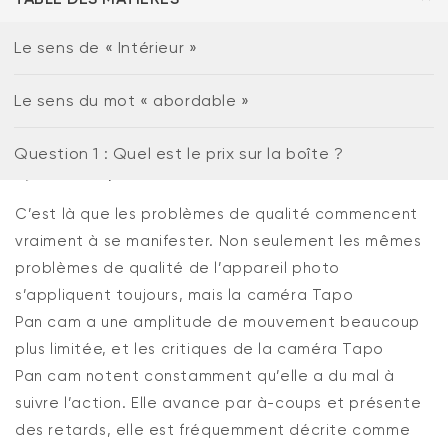
Le sens de « Intérieur »
6 avril 2026
Share
Quelle est la meilleure caméra de sécurité
Le sens du mot « abordable »
intérieure économique pour votre maison
?
Question 1 : Quel est le prix sur la boîte ?
By
Silas Phillips
C’est là que les problèmes de qualité commencent
vraiment à se manifester. Non seulement les mêmes
Wyze Cam v4 + carte microSD 32
problèmes de qualité de l’appareil photo
Go
Blanc
s’appliquent toujours, mais la caméra Tapo
More
rt
Add to cart
Pan
cam
a une amplitude de mouvement beaucoup
ions
More options
options
59,98 $US
Accord
Prix ​​régulier
63,96 $US
plus limitée, et les critiques de la caméra Tapo
Pan
cam
notent constamment qu’elle a du mal à
suivre l’action. Elle
avance par à-coups et présente
des retards,
elle est
fréquemment
décrite comme