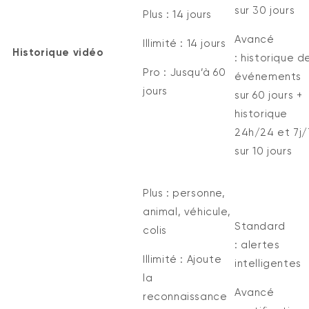
sur
30 jours
Plus :
14 jours
Avancé
Illimité :
14 jours
Historique vidéo
:
historique d
Pro :
Jusqu’à
60
événements
jours
sur
60 jours
+
historique
24h/24 et 7j/
sur
10 jours
Plus :
personne,
animal, véhicule,
Standard
colis
:
alertes
Illimité :
Ajoute
intelligentes
la
Avancé
reconnaissance