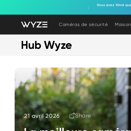
gente tout-en-un, alimentées par un luminaire.
Vous avez filmé qu
ration d'accessibilité
asser au contenu
Caméras de sécurité
Maison
Hub Wyze
21 avril 2026
Share