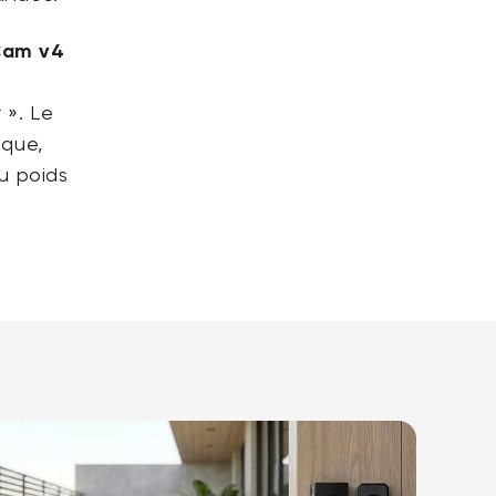
 Cam v4
 ». Le
ique,
u poids