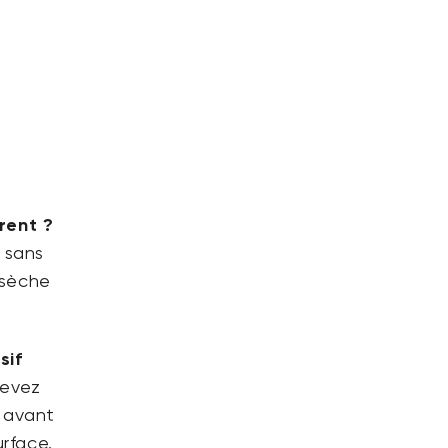
rent ?
 sans
 sèche
sif
devez
e avant
urface.