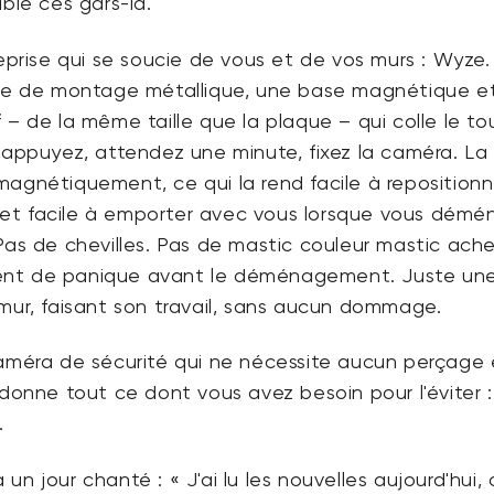
able ces gars-là.
reprise qui se soucie de vous et de vos murs : Wyze
que de montage métallique, une base magnétique e
 – de la même taille que la plaque – qui colle le to
 appuyez, attendez une minute, fixez la caméra. La
agnétiquement, ce qui la rend facile à repositionn
er et facile à emporter avec vous lorsque vous démé
Pas de chevilles. Pas de mastic couleur mastic ach
nt de panique avant le déménagement. Juste un
mur, faisant son travail, sans aucun dommage.
caméra de sécurité qui ne nécessite aucun perçage 
 donne tout ce dont vous avez besoin pour l'éviter :
.
un jour chanté : « J'ai lu les nouvelles aujourd'hui