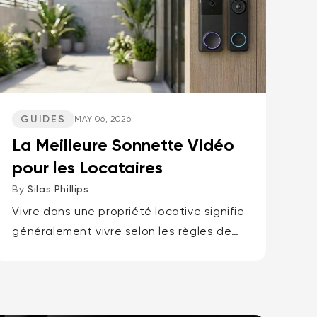
GUIDES
MAY 06, 2026
La Meilleure Sonnette Vidéo
pour les Locataires
By
Silas Phillips
Vivre dans une propriété locative signifie
généralement vivre selon les règles de
quelqu'un d'autre, c'est pourquoi les
meilleures sonnettes vidéo pour
locataires sont la sonnette vidéo à
batterie Wyze ou...