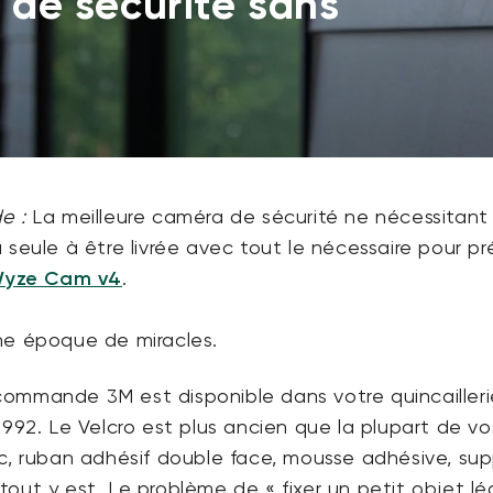
 de sécurité sans
e :
La meilleure caméra de sécurité ne nécessitan
 seule à être livrée avec tout le nécessaire pour pr
44,98 $US
Accord
Prix ​​ré
yze Cam v4
.
Add to cart
Wyze Cam v4
More options
More options
ne époque de miracles.
ommande 3M est disponible dans votre quincailleri
1992. Le Velcro est plus ancien que la plupart de vo
c, ruban adhésif double face, mousse adhésive, sup
out y est. Le problème de « fixer un petit objet lé