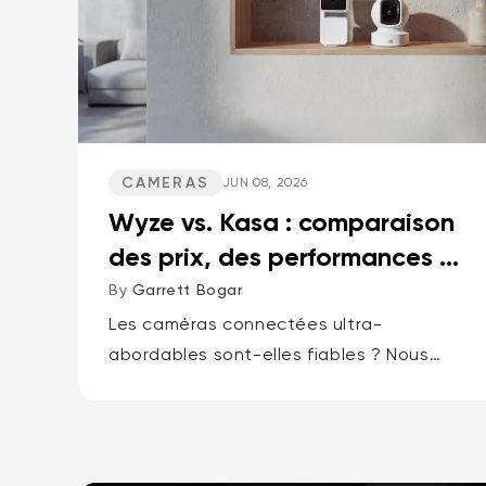
CAMERAS
JUN 08, 2026
Wyze vs. Kasa : comparaison
des prix, des performances et
des fonctionnalités
By
Garrett Bogar
Les caméras connectées ultra-
abordables sont-elles fiables ? Nous
avons comparé les meilleures caméras
pan-tilt de Wyze et Kasa, les caméras
compactes polyvalentes et les
sonnettes vidéo. Spoiler : une marque...