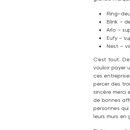
Ring
–deu
Blink – d
Arlo – su
Eufy – s
Nest – vi
C'est tout. Des
vouloir payer 
ces entreprise
percer des tro
sincère merci e
de bonnes aff
personnes qui 
leurs murs en 