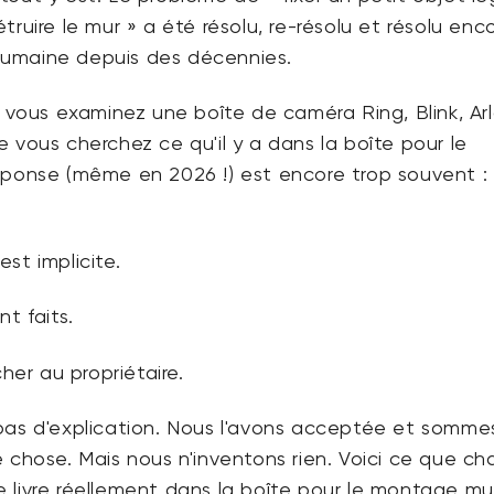
truire le mur » a été résolu, re-résolu et résolu enc
n humaine depuis des décennies.
i vous examinez une boîte de caméra Ring, Blink, Arl
 vous cherchez ce qu'il y a dans la boîte pour le
éponse (même en 2026 !) est encore trop souvent :
st implicite.
t faits.
cher au propriétaire.
pas d'explication. Nous l'avons acceptée et somme
 chose. Mais nous n'inventons rien. Voici ce que c
livre réellement dans la boîte pour le montage mur