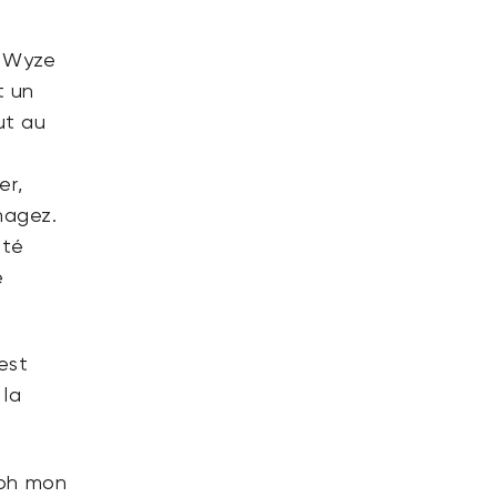
. Wyze
t un
ut au
er,
nagez.
eté
e
est
 la
, oh mon