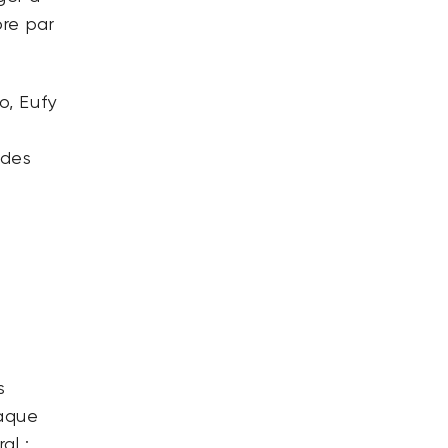
ore par
o, Eufy
 des
s
haque
al :