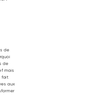
ns de
rquoi
s de
ef mais
 fait
ves aux
sformer