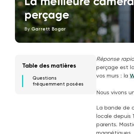
La meilleure caméra
perçage
By
Garrett Bogar
Réponse rapid
Table des matières
perçage est la
vos murs : la
W
Questions
fréquemment posées
Nous vivons u
La bande de c
locale depuis 
parents. Masti
magnétiques, t