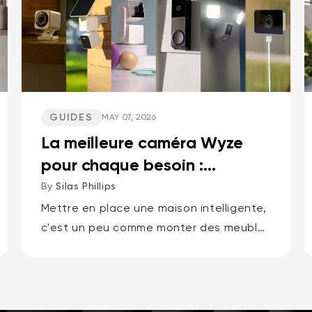
GUIDES
MAY 07, 2026
La meilleure caméra Wyze
pour chaque besoin :
Intérieur, Extérieur, Animaux
By
Silas Phillips
d...
Mettre en place une maison intelligente,
c'est un peu comme monter des meubles
dans le noir. Ça ne devrait pas être
comme ça. Si vous voulez la réponse
courte pour...