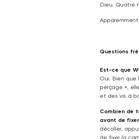
Dieu. Quatre m
Apparemment, 
Questions fr
Est-ce que Wy
Oui. Bien que 
perçage », ell
et des vis à 
Combien de te
avant de fixe
décoller, appu
de fixer la ca