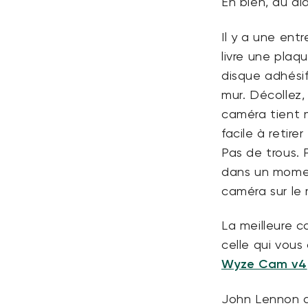
Eh bien, au di
Il y a une ent
livre une pla
disque adhésif
mur. Décollez,
caméra tient m
facile à retir
Pas de trous. 
dans un mome
caméra sur le 
La meilleure 
celle qui vous
Wyze Cam v4
John Lennon a 