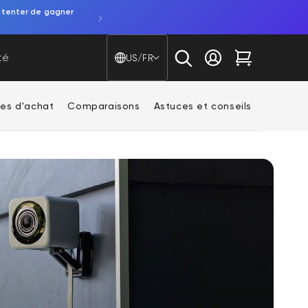
 tenter de gagner
Pays/région - Langue
té
US/FR
Se connecter
Chariot
es d'achat
Comparaisons
Astuces et conseils