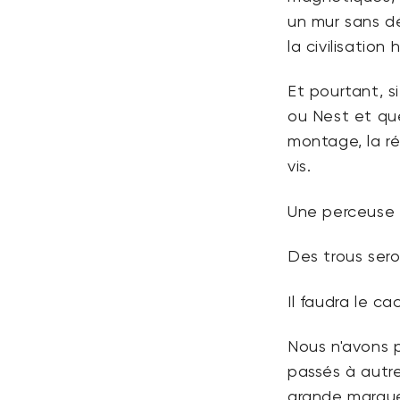
un mur sans dé
la civilisatio
Et pourtant, s
ou Nest et que
montage, la r
vis.
Une perceuse e
Des trous seron
Il faudra le ca
Nous n'avons 
passés à autre
grande marque 