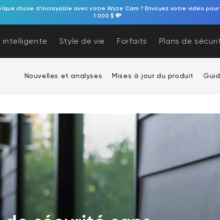
elque chose d'incroyable avec votre Wyze Cam ? Envoyez votre vidéo pour
1 000 $ 💸
 intelligente
Style de vie
Forfaits
Plans de sécuri
Nouvelles et analyses
Mises à jour du produit
Guid