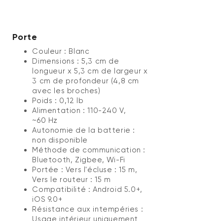
Porte
Couleur : Blanc
Dimensions : 5,3 cm de
longueur x 5,3 cm de largeur x
3 cm de profondeur (4,8 cm
avec les broches)
Poids : 0,12 lb
Alimentation : 110-240 V,
~60 Hz
Autonomie de la batterie :
non disponible
Méthode de communication :
Bluetooth, Zigbee, Wi-Fi
Portée : Vers l'écluse : 15 m,
Vers le routeur : 15 m
Compatibilité : Android 5.0+,
iOS 9.0+
Résistance aux intempéries :
Usage intérieur uniquement