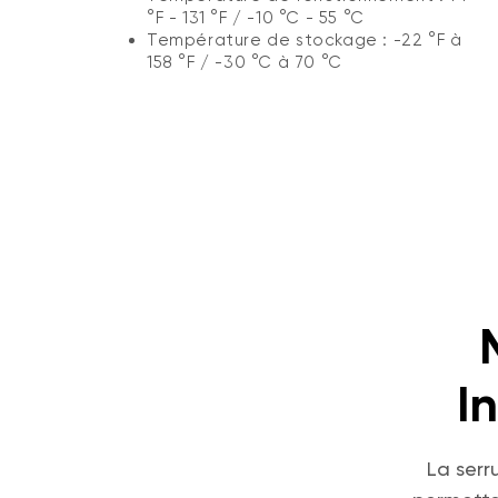
°F - 131 °F / -10 °C - 55 °C
Température de stockage : -22 °F à
158 °F / -30 °C à 70 °C
I
La serr