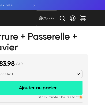
ets d'été.
Découvrez notre NOUVELLE caméra de fenêtre. Attentio
Pays/région - Langue
CA/FR
Se connecter
Chariot
rure + Passerelle +
avier
83.98
CAD
antité: 1
Ajouter au panier
Stock faible : 84 restant