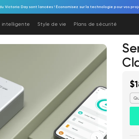
du Victoria Day sont lancées ! Économisez sur la technologie pour vos proj
 intelligente
Style de vie
Plans de sécurité
Ser
Cl
$1
Qu