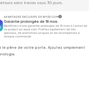
etours sans tracas sous 30 jours.
AVANTAGES EXCLUSIFS DE WYZE.COM
Garantie prolongée de 18 mois
Bénéficiez d'une garantie prolongée de 18 mois à l'achat de
ce produit sur wyze.com. Profitez également de lots
spéciaux, de promotions uniques et de récompenses à
chaque commande
 le pêne de votre porte. Ajoutez simplement
hnologie.
gulier
79,98 $CA
Ac
Pri
Add to cart
Verrou Wyze v2
More options
More options