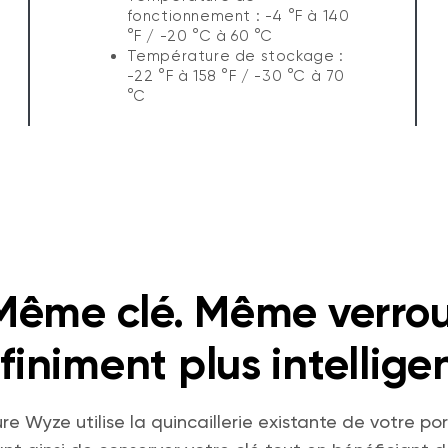
fonctionnement : -4 °F à 140
°F / -20 °C à 60 °C
Température de stockage :
-22 °F à 158 °F / -30 °C à 70
°C
Même clé. Même verrou
nfiniment plus intelligen
ure Wyze utilise la quincaillerie existante de votre por