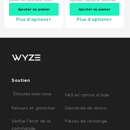
jouée rien que pour vous.
digitale rapide et sécurisée
Scanner d'empreintes
Ajouter au panier
Ajouter au panier
digitales...
Plus d'options
+
Plus d'options
+
Soutien
Discutez avec nous
FAQ et centre d'aide
Retours et garanties
Demande de retour
Vérifier l'état de la
Pièces de rechange
commande