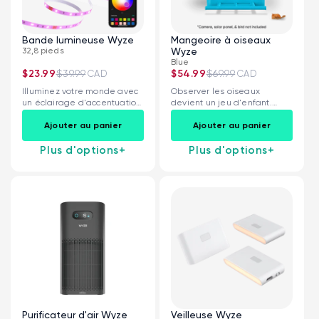
Bande lumineuse Wyze
Mangeoire à oiseaux
32,8 pieds
Wyze
Blue
$23.99
$39.99
$54.99
$69.99
CAD
CAD
Illuminez votre monde avec
Observer les oiseaux
un éclairage d'accentuation
devient un jeu d'enfant.
LED brillant.
Visualisez et enregistrez...
Ajouter au panier
Ajouter au panier
Plus d'options
+
Plus d'options
+
Verrou Wyze v2
rt
Add to cart
ions
More options
More options
79,98 $CA
Accord
Prix ​​régulier
Purificateur d'air Wyze
Veilleuse Wyze