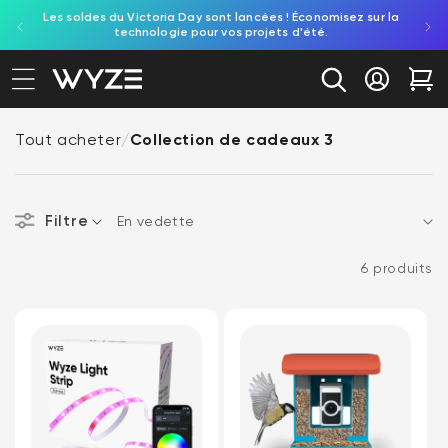
Les soldes du Victoria Day sont lancées ! Économisez sur la
Découv
ration d'accessibilité
asser au contenu
technologie pour vos projets d'été.
re
Se conne
Cha
Tout acheter
/
Collection de cadeaux 3
Filtre
Trier par
6 produits