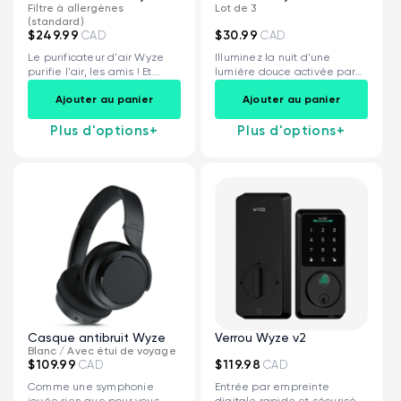
Filtre à allergènes
Lot de 3
(standard)
$249.99
$30.99
CAD
CAD
Le purificateur d'air Wyze
Illuminez la nuit d'une
purifie l'air, les amis ! Et...
lumière douce activée par
le mouvement.
Ajouter au panier
Ajouter au panier
Plus d'options
+
Plus d'options
+
Casque antibruit Wyze
Verrou Wyze v2
Blanc / Avec étui de voyage
$109.99
$119.98
CAD
CAD
Comme une symphonie
Entrée par empreinte