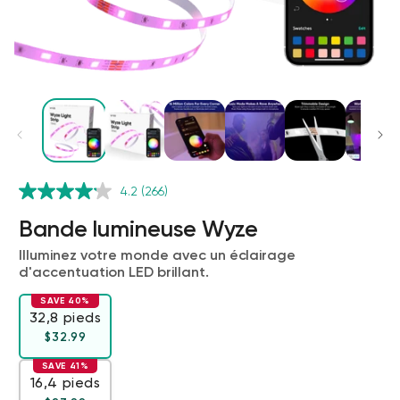
4.2
(266)
Bande lumineuse Wyze
Verrou Wyze v2
Illuminez votre monde avec un éclairage
rt
Add to cart
d'accentuation LED brillant.
ions
More options
More options
79,98 $CA
Accord
Prix ​​régulier
SAVE 40%
32,8 pieds
Prix ​​régulier
Accord
$32.99
SAVE 41%
16,4 pieds