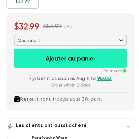
Prix ​​régulier
Accord
$23.99
$32.99
$54.99
CAD
Quantité: 1
Ajouter au panier
En stock
Get it as soon as Aug 11 to
98033
Order within 2 days
Retours sans tracas sous 30 jours.
Les clients ont aussi acheté
Parafoudre Wyze