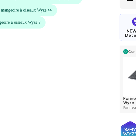
NE
Dete
Com
Panne
Wyze
Panneau