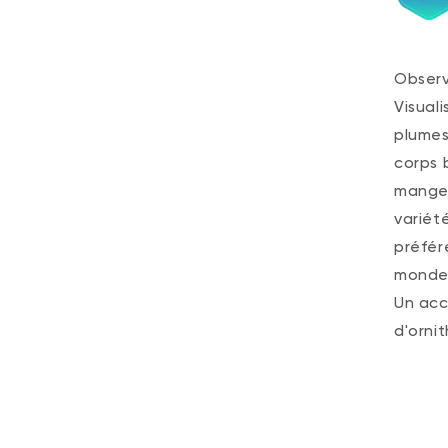
Observ
Visual
plumes
corps 
mangeo
variét
préfér
monde 
Un acc
d'ornit