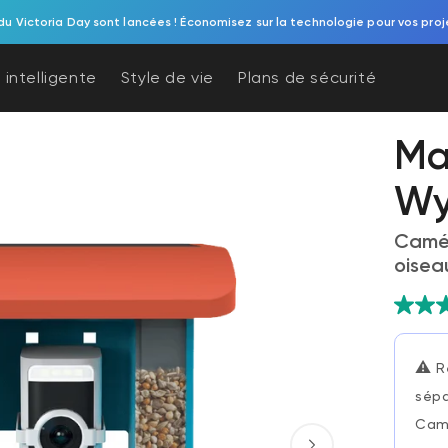
du Victoria Day sont lancées ! Économisez sur la technologie pour vos proj
 intelligente
Style de vie
Plans de sécurité
Ma
Wy
Camér
oisea
⚠️
R
sépa
Cam 