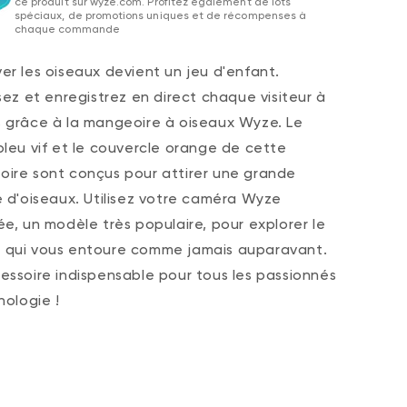
ce produit sur wyze.com. Profitez également de lots
spéciaux, de promotions uniques et de récompenses à
chaque commande
er les oiseaux devient un jeu d'enfant.
isez et enregistrez en direct chaque visiteur à
 grâce à la mangeoire à oiseaux Wyze.
Le
bleu vif et le couvercle orange de cette
ire sont conçus pour attirer une grande
é d'oiseaux. Utilisez votre caméra Wyze
ée, un modèle très populaire, pour explorer le
qui vous entoure comme jamais auparavant.
essoire indispensable pour tous les passionnés
hologie !