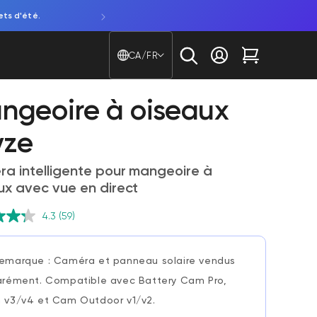
ets d'été.
Découvrez notre NOUVELLE caméra de fenêtre. Attentio
Pays/région - Langue
CA/FR
Se connecter
Chariot
ngeoire à oiseaux
ze
a intelligente pour mangeoire à
ux avec vue en direct
4.3
(59)
emarque : Caméra et panneau solaire vendus
rément. Compatible avec Battery Cam Pro,
v3/v4 et Cam Outdoor v1/v2.