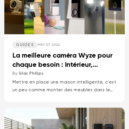
GUIDES
MAY 07, 2026
La meilleure caméra Wyze pour
chaque besoin : Intérieur,
Extérieur, Animaux d...
By
Silas Phillips
Mettre en place une maison intelligente, c'est
un peu comme monter des meubles dans le
noir. Ça ne devrait pas être comme ça. Si
vous voulez la réponse courte pour...