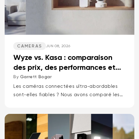
CAMERAS
JUN 08, 2026
Wyze vs. Kasa : comparaison
des prix, des performances et
des fonctionnalités
By
Garrett Bogar
Les caméras connectées ultra-abordables
sont-elles fiables ? Nous avons comparé les
meilleures caméras pan-tilt de Wyze et Kasa,
les caméras compactes polyvalentes et les
sonnettes vidéo. Spoiler : une marque...