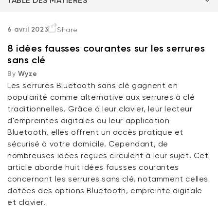
TABLE DES MATIÈRES
1. Ils ne sont pas sécurisés
6 avril 2023
Share
8 idées fausses courantes sur les serrures
2. Ils sont difficiles à installer ou à utiliser
sans clé
By
Wyze
3. Ils sont chers.
Les serrures Bluetooth sans clé gagnent en
popularité comme alternative aux serrures à clé
4. Ils ne sont pas compatibles avec toutes les
traditionnelles. Grâce à leur clavier, leur lecteur
portes.
d'empreintes digitales ou leur application
Verrou Wyze v2
Bluetooth, elles offrent un accès pratique et
5. Ils sont sujets aux dysfonctionnements
sécurisé à votre domicile. Cependant, de
rt
Add to cart
nombreuses idées reçues circulent à leur sujet. Cet
ions
More options
More options
79,98 $CA
Accord
Prix ​​régulier
6. Ils peuvent être piratés facilement
article aborde huit idées fausses courantes
concernant les serrures sans clé, notamment celles
7. Ils nécessitent un entretien régulier
dotées des options Bluetooth, empreinte digitale
et clavier.
8. Ils sont difficiles à programmer