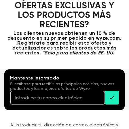
OFERTAS EXCLUSIVAS Y
LOS PRODUCTOS MÁS
RECIENTES?
Los clientes nuevos obtienen un 10 % de
descuento en su primer pedido en wyze.com.
Regístrate para recibir esta oferta y
actualizaciones sobre los productos más
recientes.
*Solo para clientes de EE. UU.
Wyze Cam v4 + Tarjeta MicroSD de
32 GB
Blanco
Mantente informado
More
Suscríbase para recibir las principales noticias, nuevos
rt
Add to cart
productos y las mejores ofertas de Wyze.
ions
More options
options
ta
l
59,98 US$
Precio de ofert
Precio habitual
63,96 US$
Correo ele
Al introducir tu dirección de correo electrónico y