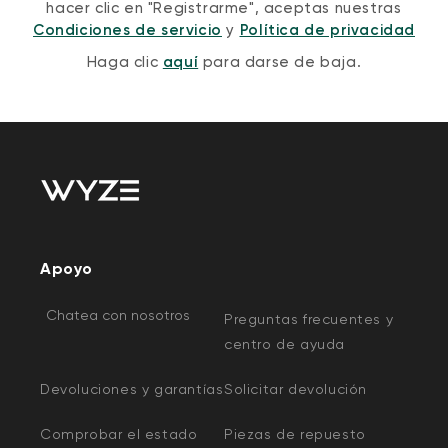
hacer clic en "Registrarme", aceptas nuestras
Condiciones de servicio
y
Política de privacidad
Haga clic
aquí
para darse de baja.
Apoyo
Chatea con nosotros
Preguntas frecuentes y
centro de ayuda
Devoluciones y garantías
Solicitar devolución
Comprobar el estado
Piezas de repuesto