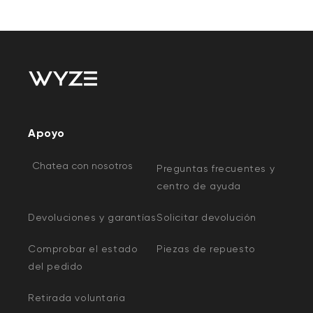
Apoyo
Chatea con nosotros
Preguntas frecuentes y
centro de ayuda
Devoluciones y garantías
Solicitar devolución
Comprobar el estado
Piezas de repuesto
del pedido
Retirada voluntaria