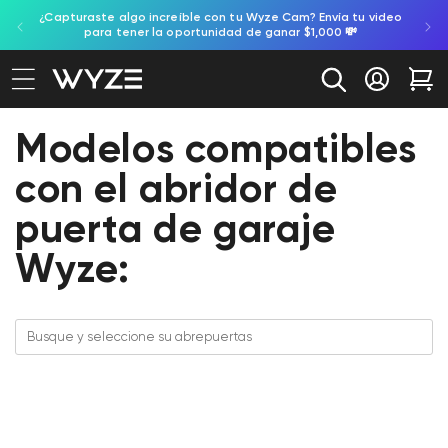
gente,
¿Capturaste algo increíble con tu Wyze Cam? Envía tu video
ectamente al contenido
ación de accesibilidad
para tener la oportunidad de ganar $1,000 💸
Iniciar se
Car
Modelos compatibles
con el abridor de
puerta de garaje
Wyze: