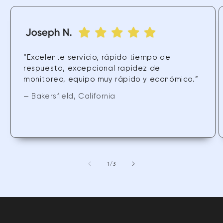
“Excelente servicio, rápido tiempo de
respuesta, excepcional rapidez de
monitoreo, equipo muy rápido y económico.”
— Bakersfield, California
de
1
/
3