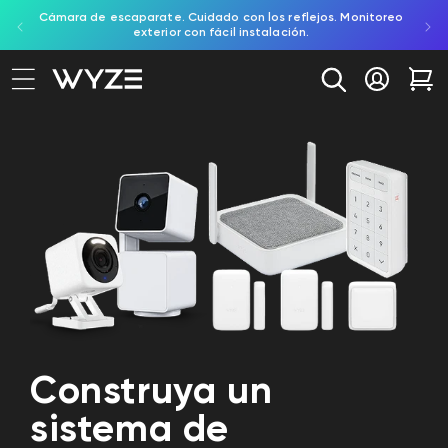
con los reflejos. Monitoreo
Prueba el timbre con video a batería. Pro
ectamente al contenido
ación de accesibilidad
l instalación.
porche sin esfuerzo y a baterí
Iniciar se
Car
Construya un
sistema de