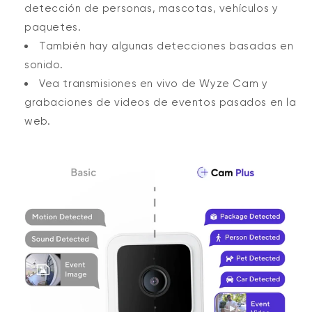
detección de personas, mascotas, vehículos y
paquetes.
También hay algunas detecciones basadas en
sonido.
Vea transmisiones en vivo de Wyze Cam y
grabaciones de videos de eventos pasados ​​en la
web.
Wyze Cam v4 + Tarjeta MicroSD de
32 GB
Blanco
More
rt
Add to cart
ions
More options
options
ta
l
59,98 US$
Precio de ofert
Precio habitual
63,96 US$