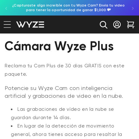
gente,
¿Capturaste algo increíble con tu Wyze Cam? Envía tu video
ectamente al contenido
ación de accesibilidad
para tener la oportunidad de ganar $1,000 💸
Iniciar se
Car
Cámara Wyze Plus
Reclama tu Cam Plus de 30 días GRATIS con este
paquete.
Potencie su Wyze Cam con inteligencia
artificial y grabaciones de video en la nube.
Las grabaciones de vídeo en la nube se
guardan durante 14 días.
En lugar de la detección de movimiento
general, ahora tienes acceso para resaltar la