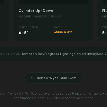
Cylinder Up/Down
Fl
MODERN · NARROW OPENING
IN
TYPICAL DEPTH
WATCH
TYP
4–5"
Check width
5–
Hampton Bay
Progress Lighting
Kichler
Hinkley
Sea G
ULAR BRANDS:
Back to Wyze Bulb Cam
 (4.4" L × 3.1" W). Sconce examples reflect typical dimensions — a
recommend at least 0.25" clearance for ventilation.