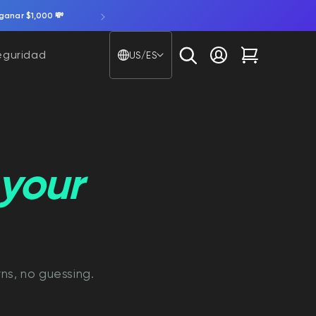
ganar $1,000 💸
País/región - Idioma
eguridad
US/ES
Iniciar sesión
Carrito
t your
rns, no guessing.