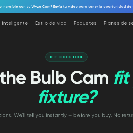
 increíble con tu Wyze Cam? Envía tu video para tener la oportunidad de 
 inteligente
Estilo de vida
Paquetes
Planes de s
FIT CHECK TOOL
l the Bulb Cam
fi
fixture?
ons. We'll tell you instantly — before you buy. No retu