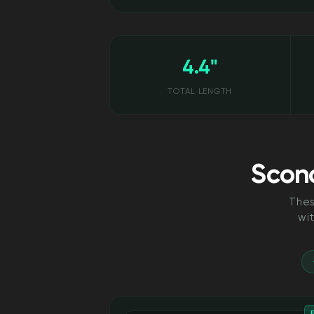
4.4"
TOTAL LENGTH
Scon
Thes
wi