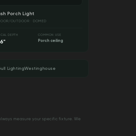
ush Porch Light
DOOR/OUTDOOR · DOMED
ICAL DEPTH
COMMON USE
6"
Porch ceiling
ull Lighting
Westinghouse
lways measure your specific fixture. We