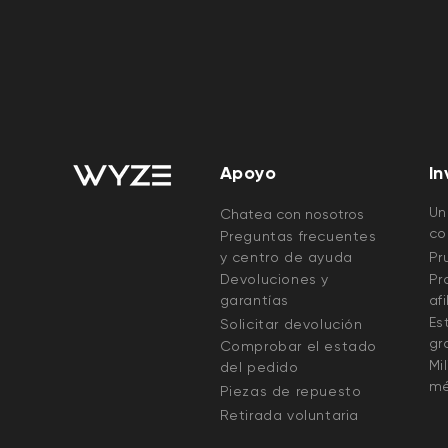
Apoyo
In
Un
Chatea con nosotros
co
Preguntas frecuentes
y centro de ayuda
Pr
Devoluciones y
Pr
garantías
af
Es
Solicitar devolución
gr
Comprobar el estado
Mi
del pedido
mé
Piezas de repuesto
Retirada voluntaria