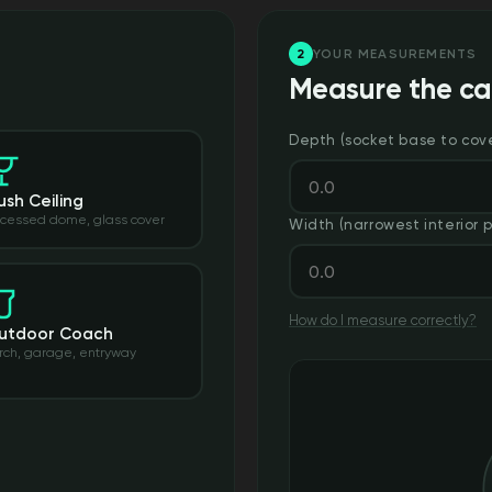
2
YOUR MEASUREMENTS
Measure the ca
Depth (socket base to co
ush Ceiling
cessed dome, glass cover
44,98 US$
Precio 
Precio 
Width (narrowest interior p
Add to cart
Cámara Wyze v4
More options
More options
How do I measure correctly?
utdoor Coach
rch, garage, entryway