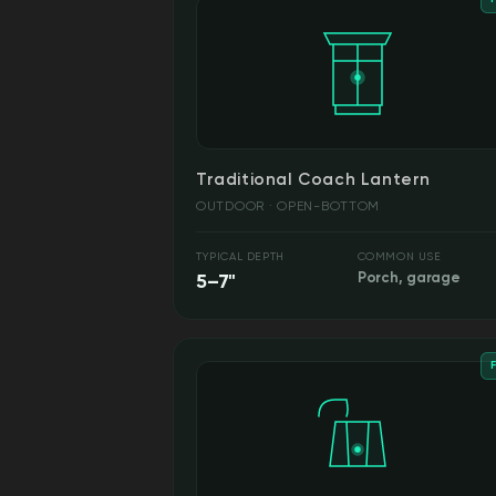
Traditional Coach Lantern
OUTDOOR · OPEN-BOTTOM
TYPICAL DEPTH
COMMON USE
5–7"
Porch, garage