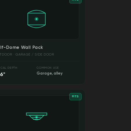
lf-Dome Wall Pack
TDOOR · GARAGE / SIDE DOOR
ICAL DEPTH
COMMON USE
6"
Garage, alley
FITS