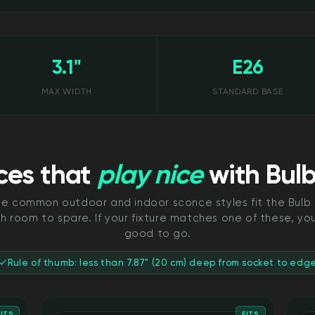
3.1"
E26
MAX WIDTH
STANDARD BASE
ces that
play nice
with Bul
e common outdoor and indoor sconce styles fit the Bul
th room to spare. If your fixture matches one of these, you
good to go.
Rule of thumb: less than 7.87" (20 cm) deep from socket to edg
FITS
FITS