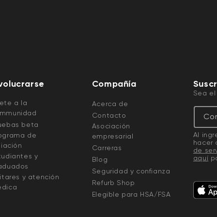
volucrarse
Compañía
Suscr
Sea el
ete a la
Acerca de
mmunidad
Contacto
Cor
uebas beta
Asociación
Al ing
ograma de
empresarial
hacer 
iliación
Carreras
de ser
tudiantes y
aquí
pa
Blog
aduados
Seguridad y confianza
litares y atención
Refurb Shop
dica
Elegible para HSA/FSA