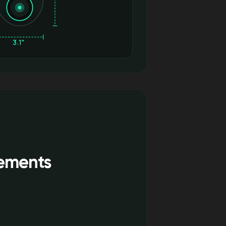
3.1"
rements