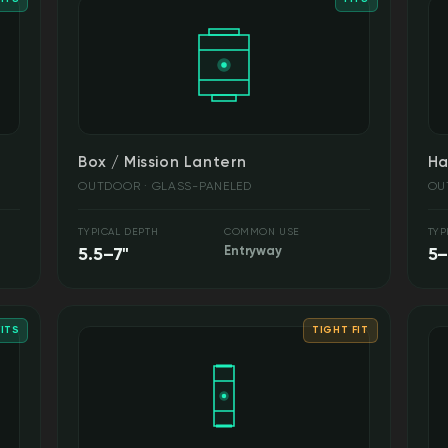
Box / Mission Lantern
Ha
OUTDOOR · GLASS-PANELED
OU
TYPICAL DEPTH
COMMON USE
TYP
5.5–7"
Entryway
5–
FITS
TIGHT FIT