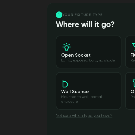
1
YOUR FIXTURE TYPE
Where will it go?
Open Socket
Fl
Lamp, exposed bulb, no shade
Re
Wall Sconce
O
Mounted to wall, partial
Po
enclosure
Not sure which type you have?