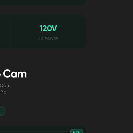
120V
AC POWER
b Cam
b Cam
're
e
FITS