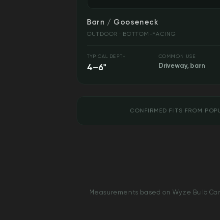
Barn / Gooseneck
OUTDOOR · BOTTOM-FACING
TYPICAL DEPTH
COMMON USE
4–6"
Driveway, barn
CONFIRMED FITS FROM POP
Measurements based on Wyze Bulb Cam v1