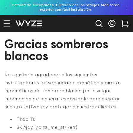
Cámara de escaparate. Cuidado con los reflejos. Monitoreo
Prue
ectamente al contenido
ación de accesibilidad
exterior con fácil instalación.
Iniciar se
Car
Gracias sombreros
blancos
Nos gustaría agradecer a los siguientes
investigadores de seguridad cibernética y piratas
informáticos de sombrero blanco por divulgar
información de manera responsable para mejorar
nuestro software y proteger a nuestros clientes.
Thao Tu
SK Ajay (yo
tz_me_strikerr)