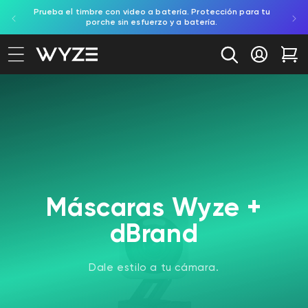
toreo
Prueba el timbre con video a batería. Protección para tu
Compra
ectamente al contenido
ación de accesibilidad
porche sin esfuerzo y a batería.
Iniciar se
Car
Máscaras Wyze +
dBrand
Dale estilo a tu cámara.