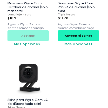
Máscaras Wyze Cam
Skins para Wyze Cam
Outdoor de dbrand (solo
Pan v3 de dBrand (solo
máscara)
skin)
camuflaje negro
Triple Negro
$10.98
$11.98
Algunas Wyze Cams se
Algunas Wyze Cams se
sienten cómodas consigo
sienten cómodas consigo
mismas. Otras no,...
mismas. Otras no,...
Agotado
Agregar al carrito
Más opciones
+
Más opciones
+
Skins para Wyze Cam v4
de dBrand (solo skin)
Triple Negro