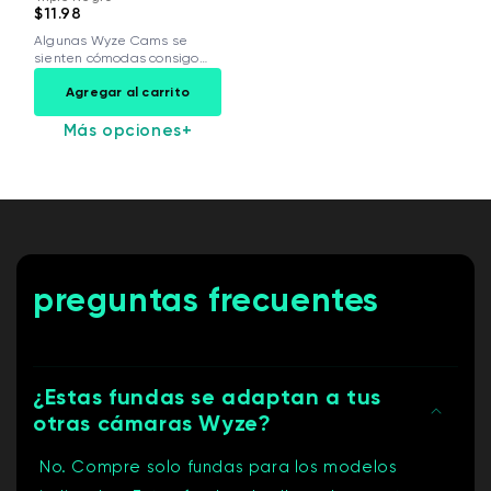
$11.98
Algunas Wyze Cams se
sienten cómodas consigo
mismas. Otras no,...
Agregar al carrito
Más opciones
+
preguntas frecuentes
¿Estas fundas se adaptan a tus
otras cámaras Wyze?
No. Compre solo fundas para los modelos