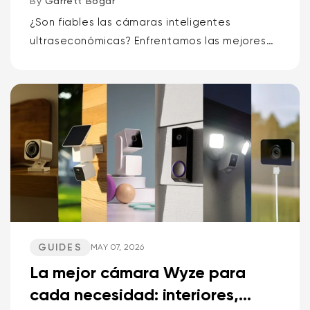
características
By
Garrett Bogar
¿Son fiables las cámaras inteligentes
ultraseconómicas? Enfrentamos las mejores
cámaras pan-tilt, las versátiles cámaras de
punto y los timbres con vídeo de Wyze y
Kasa. Alerta de spoiler: una marca...
GUIDES
MAY 07, 2026
La mejor cámara Wyze para
cada necesidad: interiores,