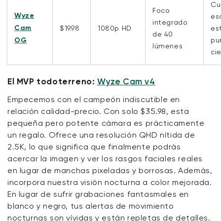
Cu
Foco
Wyze
es
integrado
Cam
$19.98
1080p HD
es
de 40
OG
pu
lúmenes
ci
El MVP todoterreno:
Wyze Cam v4
Empecemos con el campeón indiscutible en
relación calidad-precio. Con solo $35.98, esta
pequeña pero potente cámara es prácticamente
un regalo. Ofrece una resolución QHD nítida de
2.5K, lo que significa que finalmente podrás
acercar la imagen y ver los rasgos faciales reales
en lugar de manchas pixeladas y borrosas. Además,
incorpora nuestra visión nocturna a color mejorada.
En lugar de sufrir grabaciones fantasmales en
blanco y negro, tus alertas de movimiento
nocturnas son vívidas y están repletas de detalles.