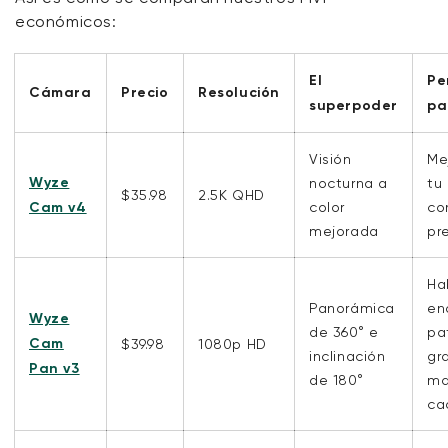
económicos:
El
Pe
Cámara
Precio
Resolución
superpoder
pa
Visión
Me
Wyze
nocturna a
tu
$35.98
2.5K QHD
Cam v4
color
co
mejorada
pr
Ha
Panorámica
en
Wyze
de 360° e
pa
Cam
$39.98
1080p HD
inclinación
gr
Pan v3
de 180°
ma
ca