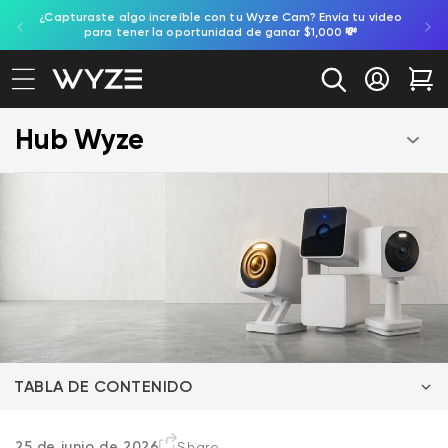
gente,
¿Capturaste algo increíble con tu Wyze Cam? Envía tu video
ectamente al contenido
ación de accesibilidad
para tener la oportunidad de ganar $1,000 💸
Iniciar se
Car
Hub Wyze
TABLA DE CONTENIDO
25 de junio de 2026
Share