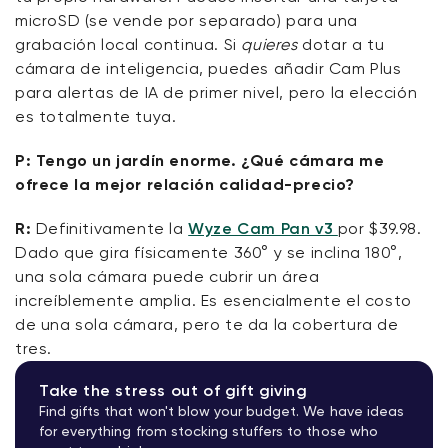
microSD (se vende por separado) para una
grabación local continua. Si
quieres
dotar a tu
cámara de inteligencia, puedes añadir Cam Plus
para alertas de IA de primer nivel, pero la elección
es totalmente tuya.
P: Tengo un jardín enorme. ¿Qué cámara me
ofrece la mejor relación calidad-precio?
R:
Definitivamente la
Wyze Cam Pan v3
por $39.98.
Dado que gira físicamente 360° y se inclina 180°,
una sola cámara puede cubrir un área
increíblemente amplia. Es esencialmente el costo
de una sola cámara, pero te da la cobertura de
tres.
Take the stress out of gift giving
Find gifts that won't blow your budget. We have ideas
for everything from stocking stuffers to those who