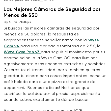
El MVP todoterreno: Wyze Cam v4
Las Mejores Cámaras de Seguridad por
Menos de $50
El guardia robótico: Wyze Cam Pan v3
By
Silas Phillips
Si buscas las mejores cámaras de seguridad por
La máquina de trabajo confiable: Wyze Cam OG
menos de 50 dólares, la respuesta es
sorprendentemente sencilla: hazte con la
Wyze
Seguridad premium para el resto de nosotros
Cam v4
para una claridad asombrosa de 2.5K, la
Wyze Cam Pan v3
para seguir el movimiento por tu
Preguntas frecuentes (FAQ)
Wyze Cam v4 + Tarjeta MicroSD de
enorme salón, o la Wyze Cam OG para iluminar
32 GB
agresivamente esos rincones estrechos y sombríos.
Blanco
Quieres total tranquilidad, pero también quieres
More
rt
Add to cart
guardar tu dinero para cosas importantes, como un
ions
More options
options
ta
l
59,98 US$
Precio de ofert
Precio habitual
63,96 US$
café helado caro o una pizza extra grande de
pepperoni. ¡Buenas noticias! No tienes que
sacrificar la calidad por el precio, especialmente
cuando sabes exactamente dónde buscar.
Así es como se comparan nuestros MVP