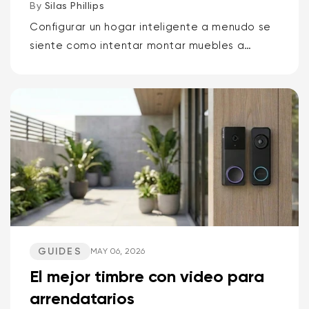
exteriores, mascotas, p...
By
Silas Phillips
Configurar un hogar inteligente a menudo se
siente como intentar montar muebles a
oscuras. Pero no tiene por qué ser así. Si
quieres la respuesta corta sobre qué cámara
Wyze es la mejor para...
GUIDES
MAY 06, 2026
El mejor timbre con video para
arrendatarios