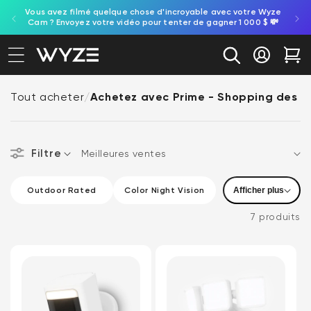
ule
Vous avez filmé quelque chose d'incroyable avec votre Wyze
ration d'accessibilité
asser au contenu
e.
Cam ? Envoyez votre vidéo pour tenter de gagner 1 000 $ 💸
Se conne
Cha
Tout acheter
/
Achetez avec Prime - Shopping des F
Filtre
Trier par
FONCTIONNALITÉS DE L'APPAREIL PHOTO
Outdoor Rated
Color Night Vision
Afficher plus
Outdoor Rated (1 produit)
Color Night Vision (1 produit
Wireless (Battery
7 produits
Two-way Audio
Powered)
Wireless (Battery Powered) (1 produit)
Two-way Audio (1 produit)
HD Video
Pan / Tilt
HD Video (1 produit)
Pan / Tilt (1 produit)
Audio
Câblé (câblé)
bidirectionnel
Audio bidirectionnel (5 produits)
Câblé (câblé) (3 produits)
Conçu pour une
Câblé (enfichable)
utilisation en