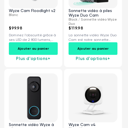
Wyze Cam Floodlight v2
Sonnette vidéo à piles
Blanc
Wyze Duo Cam
Black / Sonnette vidéo Wyze
Duo
$99.98
$119.98
Dominez l'obscurité grâce à
La sonnette vidéo Wyze Duo
ses LED de 2 800 lumens,
Cam est notre sonnette
sa...
vidéo...
Ajouter au panier
Ajouter au panier
Plus d'options
+
Plus d'options
+
Sonnette vidéo Wyze à
Wyze Cam v4