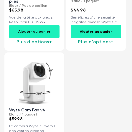
piles
Blanc / 1 paquet
Black / Pas de carillon
$65.98
$44.98
Vue de la tête aux pieds
Bénéficiez d'une sécurité
Résolution HD+ 1536 x...
inégalée avec la Wyze Cam
v4. Sa...
Ajouter au panier
Ajouter au panier
Plus d'options
+
Plus d'options
+
Wyze Cam Pan v4
Blanc / 1 paquet
$59.98
La caméra Wyze numéro 1
des ventes, avec sa