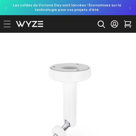
Les soldes du Victoria Day sont lancées ! Économisez sur la
Découv
ration d'accessibilité
asser au contenu
technologie pour vos projets d'été.
re
Se conne
Cha
aux informations produit