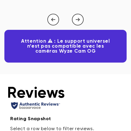
1
de
5
Attention ⚠️ : Le support universel
n’est pas compatible avec les
caméras Wyze Cam OG