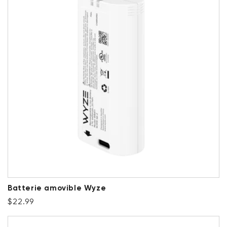
Batterie amovible Wyze
Prix ​​régulier
$22.99