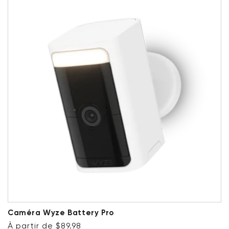
Caméra Wyze Battery Pro
Prix ​​régulier
À partir de $89.98