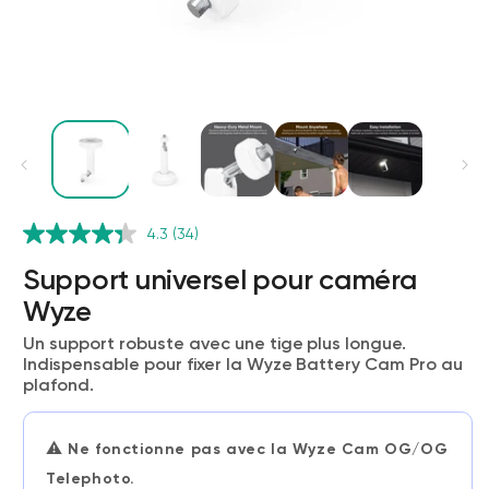
4.3
(34)
Support universel pour caméra
Verrou Wyze v2
Wyze
rt
Add to cart
Un support robuste avec une tige plus longue.
ions
More options
More options
79,98 $CA
Accord
Prix ​​régulier
Indispensable pour fixer la Wyze Battery Cam Pro au
plafond.
⚠️
Ne fonctionne pas avec la Wyze Cam OG/OG
Telephoto.