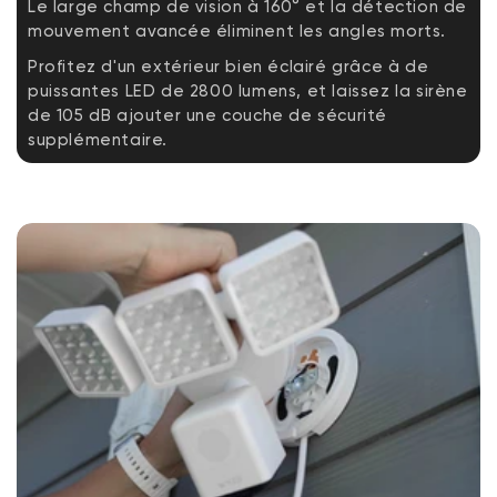
Le large champ de vision à 160° et la détection de
Learn more
mouvement avancée éliminent les angles morts.
Profitez d'un extérieur bien éclairé grâce à de
Connectivity & Compatibility
puissantes LED de 2800 lumens, et laissez la sirène
IEEE802.11 b/g/n. Wi-Fi 2.4G b/g/n
de 105 dB ajouter une couche de sécurité
Phone Compatibility: Android 9.0+, iOS
supplémentaire.
15.0+
Integrations: Alexa, Google Assistant,
IFTTT
Warranty
Warranty: 1 Year