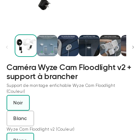
Caméra Wyze Cam Floodlight v2 +
support à brancher
Verrou Wyze v2
Support de montage enfichable Wyze Cam Floodlight
(Couleur)
rt
Add to cart
ions
More options
More options
Noir
79,98 $CA
Accord
Prix ​​régulier
Blanc
Wyze Cam Floodlight v2 (Couleur)