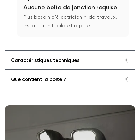
Aucune boîte de jonction requise
Plus besoin d'électricien ni de travaux.
Installation facile et rapide.
Caractéristiques techniques
Que contient la boîte ?
Wyze Cam Floodlight Plug-in Mount
Colors: White and Black
Outdoor safe: Yes
Operating Temperature: -22°F to 122°F
Wyze Cam Floodlight Plug-in Mount
Input: 110 - 120V AC
Power Cord Rating: SJTW (Hard service,
thermoplastic cable, S: service, J: junior, T:
1x Wyze Cam Floodlight Plug-in Mount
thermoplastic, W: weather-approved)
1x Floodlight Pro mounting kit (silicone ring, long
Cable Wire: 18 AWG
screw)