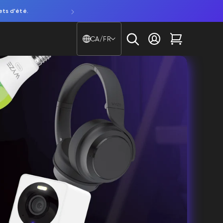
ets d'été.
Découvrez notre NOUVELLE caméra de fenêtre. Attentio
Pays/région - Langue
CA/FR
Se connecter
Chariot