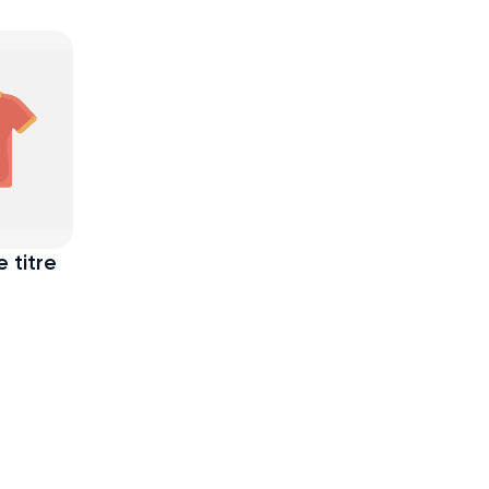
 titre
t