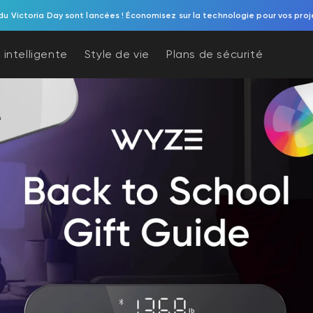
du Victoria Day sont lancées ! Économisez sur la technologie pour vos proj
 intelligente
Style de vie
Plans de sécurité