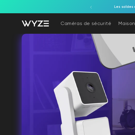
ration d'accessibilité
asser au contenu
Les soldes 
Caméras de sécurité
Maison