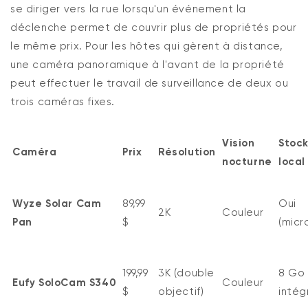
se diriger vers la rue lorsqu'un événement la
déclenche permet de couvrir plus de propriétés pour
le même prix. Pour les hôtes qui gèrent à distance,
une caméra panoramique à l'avant de la propriété
peut effectuer le travail de surveillance de deux ou
trois caméras fixes.
Vision
Stoc
Caméra
Prix
Résolution
nocturne
local
Wyze Solar Cam
89,99
Oui
2K
Couleur
Pan
$
(micr
199,99
3K (double
8 Go
Eufy
SoloCam
S340
Couleur
$
objectif)
intég