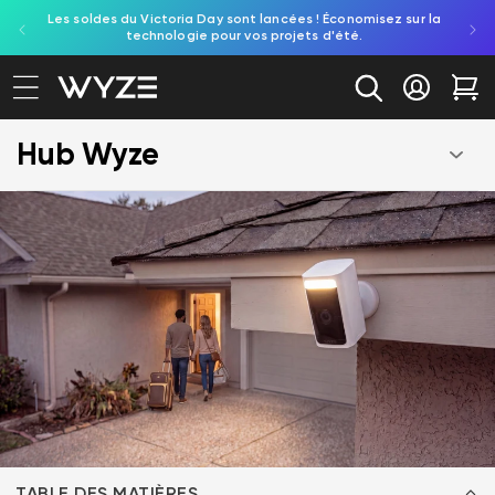
Les soldes du Victoria Day sont lancées ! Économisez sur la
Découv
ration d'accessibilité
asser au contenu
technologie pour vos projets d'été.
re
Se conne
Cha
Hub Wyze
TABLE DES MATIÈRES