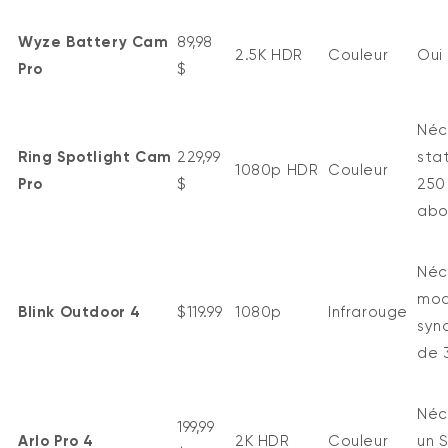
Wyze Battery Cam
89,98
2.5K HDR
Couleur
Oui
Pro
$
Néc
Ring Spotlight Cam
229,99
sta
1080p HDR
Couleur
Pro
$
250
abo
Néc
mod
Blink Outdoor 4
$119.99
1080p
Infrarouge
syn
de 
Néc
199,99
Arlo Pro 4
2K HDR
Couleur
un