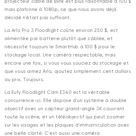
projecteur câblé de Blink est plus raisonnable à 100 $
mais plafonne à 1080p, ce que nous avons déjà
décidé
n'était
pas suffisant.
La Arlo Pro 3 Floodlight
coûte environ 250 $, est
alimentée par batterie plutôt que câblée, et
nécessite toujours le
SmartHub
à 100 $ pour le
stockage local. Une caméra respectable, mais
encore une fois, si vous vous souciez du stockage et
que vous aimez Arlo, ajoutez simplement cent dollars
au prix. Toujours.
La
Eufy
Floodlight Cam E340
est la véritable
concurrence ici. Elle dispose d'un système à double
objectif avec un capteur grand-angle 3K couvrant
toute la scène, et un téléobjectif qui peut zoomer
sur les visages et les plaques d'immatriculation avec
une belle clarté.
C'est
aussi une caméra