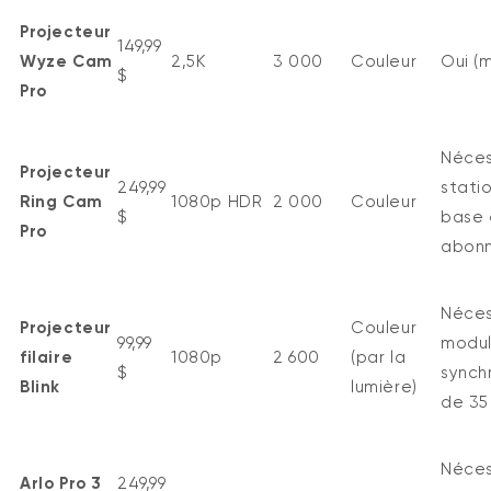
Projecteur
149,99
Wyze Cam
2,5K
3 000
Couleur
Oui (
$
Pro
Néces
Projecteur
249,99
stati
Ring Cam
1080p HDR
2 000
Couleur
$
base 
Pro
abon
Néces
Projecteur
Couleur
99,99
modu
filaire
1080p
2 600
(par la
$
synch
Blink
lumière)
de 35
Néces
Arlo Pro 3
249,99