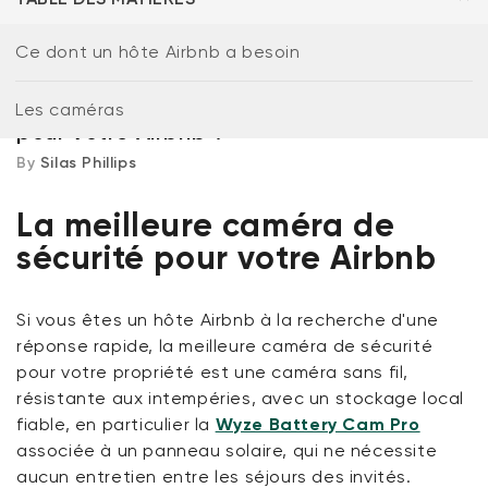
Ce dont un hôte Airbnb a besoin
20 avril 2026
Share
Quelle est la meilleure caméra de sécurité
Les caméras
pour votre Airbnb ?
By
Silas Phillips
La meilleure caméra de
sécurité pour votre Airbnb
Verrou Wyze v2
Si vous êtes un hôte Airbnb à la recherche d'une
rt
Add to cart
réponse rapide, la meilleure caméra de sécurité
ions
More options
More options
79,98 $CA
Accord
Prix ​​régulier
pour votre propriété est une caméra sans fil,
résistante aux intempéries, avec un stockage local
fiable, en particulier la
Wyze Battery Cam Pro
associée à un panneau solaire, qui ne nécessite
aucun entretien entre les séjours des invités.