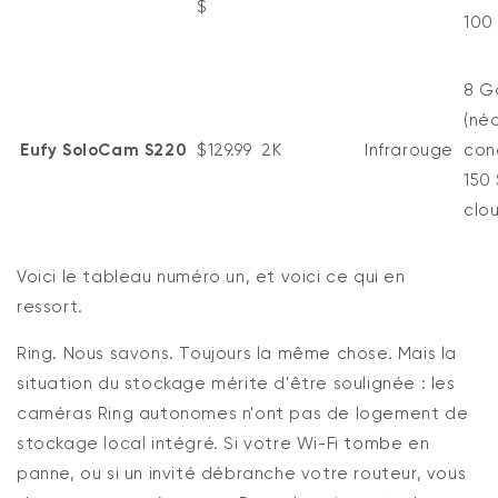
$
100
8 G
(né
Eufy
SoloCam
S220
$129.99
2K
Infrarouge
con
150 
clo
Voici le tableau numéro un, et
voici
ce qui en
ressort.
Ring.
Nous savons. Toujours la même chose. Mais la
situation du stockage mérite d'être soulignée : les
caméras Ring autonomes n'ont pas de logement de
stockage local intégré. Si votre
Wi-Fi
tombe en
panne, ou si un invité débranche votre routeur, vous