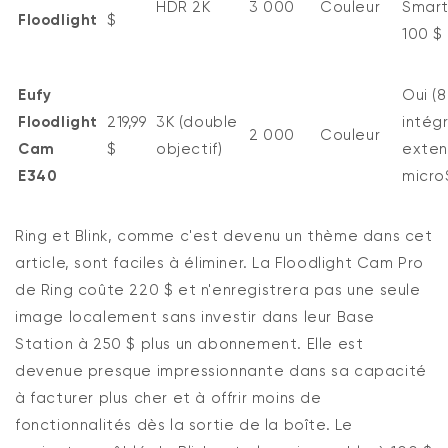
HDR 2K
3 000
Couleur
Smar
Floodlight
$
100 $
Eufy
Oui (
Floodlight
219,99
3K (double
intég
2 000
Couleur
Cam
$
objectif)
exten
E340
micro
Ring
et
Blink
, comme c'est devenu un thème dans cet
article, sont faciles à éliminer. La Floodlight Cam Pro
de Ring coûte 220 $ et
n'enregistrera
pas une seule
image localement sans investir dans leur Base
Station à 250 $ plus un abonnement. Elle est
devenue
presque impressionnante
dans sa capacité
à facturer plus cher et à offrir moins de
fonctionnalités dès la sortie de la boîte. Le