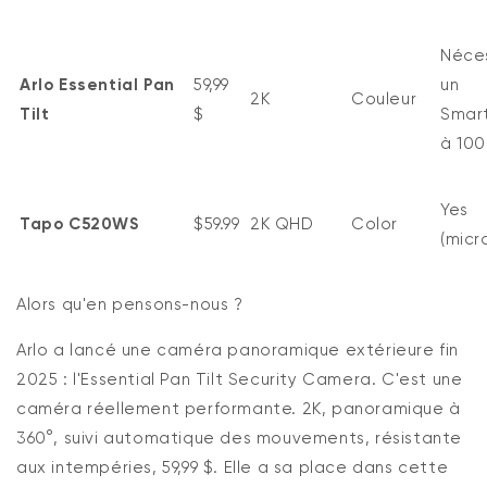
Néce
Arlo Essential Pan
59,99
un
2K
Couleur
Tilt
$
Smar
à 100
Yes
Tapo C520WS
$59.99
2K QHD
Color
(micr
Alors
qu'en pensons-nous ?
Arlo
a lancé une caméra panoramique extérieure fin
2025 : l'Essential Pan Tilt Security Camera.
C'est
une
caméra réellement performante. 2K, panoramique à
360°, suivi automatique des mouvements, résistante
aux intempéries, 59,99 $. Elle a sa place
dans
cette