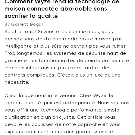
Comment Wyze rend la technologie de
maison connectée abordable sans
Combien coûte le système de sécurité domestique
sacrifier la qualité
Wyze ?
By
Garrett Bogar
Salut à tous ! Si vous êtes comme nous, vous
Priorité aux dispositifs de sécurité de qualité
pensez sans doute que rendre votre maison plus
intelligente et plus sûre ne devrait pas vous ruiner.
En conclusion
Trop longtemps, les systèmes de sécurité haut de
gamme et les fonctionnalités de pointe ont semblé
inaccessibles sans un prix exorbitant et des
contrats compliqués. C'était plus un luxe qu'une
Verrou Wyze v2
nécessité.
rt
Add to cart
C'est là que nous intervenons. Chez Wyze, le
ions
More options
More options
79,98 $CA
Accord
Prix ​​régulier
rapport qualité-prix est notre priorité. Nous voulons
vous
offrir
une technologie performante, simple
d'utilisation et à un prix juste. Cet article vous
dévoile les coulisses de notre approche et vous
explique comment nous vous garantissons le