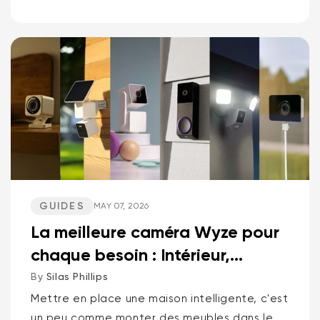
meilleures caméras pan-tilt de Wyze et Kasa,
les caméras compactes polyvalentes et les
sonnettes vidéo. Spoiler : une marque...
GUIDES
MAY 07, 2026
La meilleure caméra Wyze pour
chaque besoin : Intérieur,
Extérieur, Animaux d...
By
Silas Phillips
Mettre en place une maison intelligente, c'est
un peu comme monter des meubles dans le