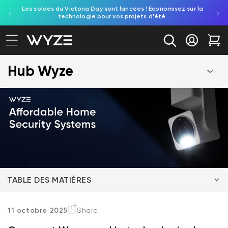
Les soldes du Victoria Day sont lancées ! Économisez sur la
Découv
ration d'accessibilité
asser au contenu
technologie pour vos projets d'été.
re
Se conne
Cha
Hub Wyze
TABLE DES MATIÈRES
Combien coûte en général un système de sécurité
11 octobre 2025
Share
pour sa maison ?