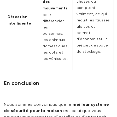
choses qui
des
comptent
mouvements
vraiment, ce qui
pour
Détection
réduit les fausses
différencier
intelligente
alertes et
les
permet
personnes,
d'économiser un
les animaux
précieux espace
domestiques,
de stockage.
les colis et
les véhicules.
En conclusion
Nous sommes convaincus que le
meilleur système
de sécurité pour la maison
est celui que vous
pouvez vous permettre d'installer et d'entretenir.