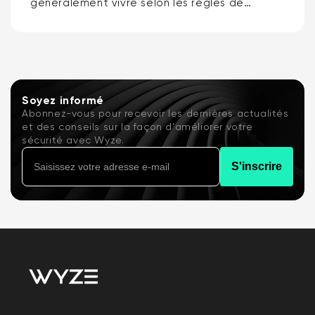
généralement vivre selon les règles de
quelqu'un d'autre, c'est pourquoi les
meilleures sonnettes vidéo pour locataires
sont la sonnette vidéo à batterie Wyze ou...
Soyez informé
Abonnez-vous pour recevoir les dernières actualités
et des conseils sur la façon d'améliorer votre
sécurité avec Wyze.
S'inscrire