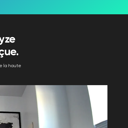
yze
çue.
e la haute