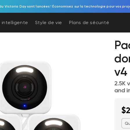
du Victoria Day sont lancées ! Économisez sur la technologie pour vos proj
 intelligente
Style de vie
Plans de sécurité
Pa
do
v4
2.5K v
and i
$2
Qu