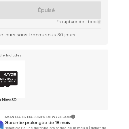
Épuisé
En rupture de stock
etours sans tracas sous 30 jours.
dle Includes
gulier
79,98 $CA
Ac
Pri
Add to cart
Verrou Wyze v2
More options
More options
s MicroSD
AVANTAGES EXCLUSIFS DE WYZE.COM
Garantie prolongée de 18 mois
Bénéficiez d'une garantie prolongée de 18 mois à l'achat de