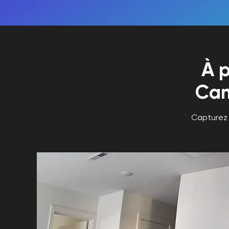
À 
Ca
Capturez 