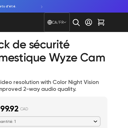
ets d'été.
Découvrez notre NOUVELLE caméra de fenêtre. Attentio
Pays/région - Langue
CA/FR
Se connecter
Chariot
ck de sécurité
mestique Wyze Cam
ideo resolution with Color Night Vision
mproved 2-way audio quality.
99.92
CAD
antité: 1