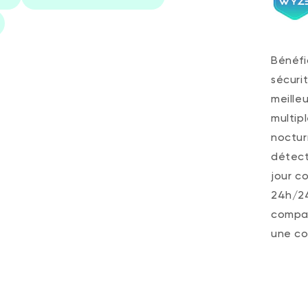
Bénéfi
sécuri
meille
multipl
noctur
détect
jour c
24h/24
compat
une co