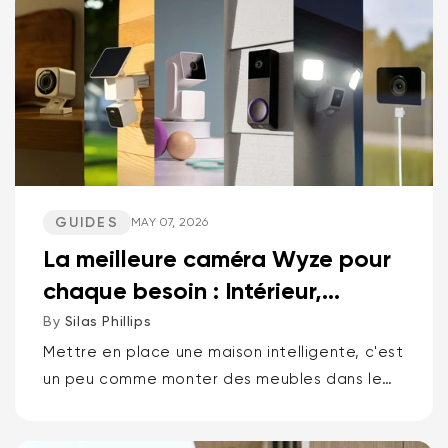
sonnettes vidéo. Spoiler : une marque...
GUIDES
MAY 07, 2026
La meilleure caméra Wyze pour
chaque besoin : Intérieur,
Extérieur, Animaux d...
By
Silas Phillips
Mettre en place une maison intelligente, c'est
un peu comme monter des meubles dans le
noir. Ça ne devrait pas être comme ça. Si
vous voulez la réponse courte pour...