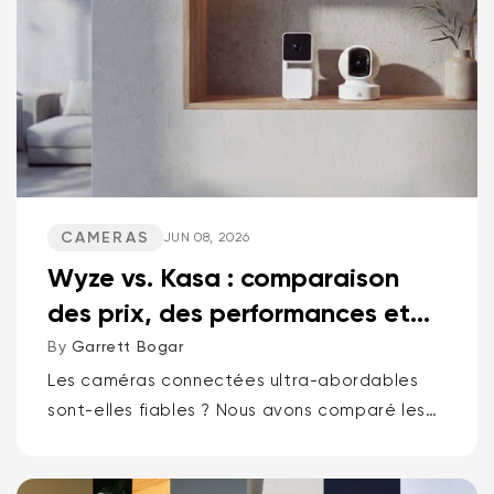
CAMERAS
JUN 08, 2026
Wyze vs. Kasa : comparaison
des prix, des performances et
des fonctionnalités
By
Garrett Bogar
Les caméras connectées ultra-abordables
sont-elles fiables ? Nous avons comparé les
meilleures caméras pan-tilt de Wyze et Kasa,
les caméras compactes polyvalentes et les