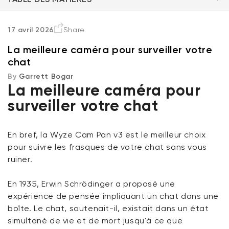
Pourquoi les caméras panoramiques
17 avril 2026
Share
La meilleure caméra pour surveiller votre
Les caméras panoramiques les plus populaires
chat
By
Garrett Bogar
En résumé
La meilleure caméra pour
surveiller votre chat
Questions fréquentes
En bref, la Wyze Cam Pan v3 est le meilleur choix
Verrou Wyze v2
pour suivre les frasques de votre chat sans vous
rt
Add to cart
ruiner.
ions
More options
More options
79,98 $CA
Accord
Prix ​​régulier
En 1935, Erwin Schrödinger a proposé une
expérience de pensée impliquant un chat dans une
boîte. Le chat, soutenait-il, existait dans un état
simultané de vie et de mort jusqu'à ce que