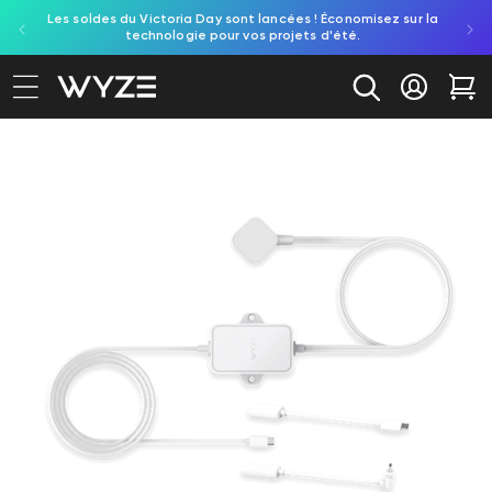
Les soldes du Victoria Day sont lancées ! Économisez sur la
Découv
ration d'accessibilité
asser au contenu
technologie pour vos projets d'été.
re
Se conne
Cha
aux informations produit