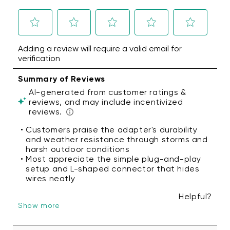
adaptateur en forme de L compatible
Wyze Outdoor Power Adapter must be paired
avec Wyze Cam Pan v3/Cam v3 Pro.
Adaptateur secteur extérieur +
with the L-shaped USC-C Adapter.
adaptateur USB-C en forme de L
compatible avec la caméra Wyze Battery
Cam Pro.
Compatibilité avec les adaptateurs
universels d'extérieur
:
Fonctionne avec les Cam v3/v3 Pro/v4, la
série OG, les Pan v3/v4 et les Duo Cam
Pan.
Méthodes d'alimentation
:
Alimentation : 100 V-240 V
Puissance de sortie : 5 V 2 A
Connecteur pour prise murale
: 2 broches
plates, États-Unis