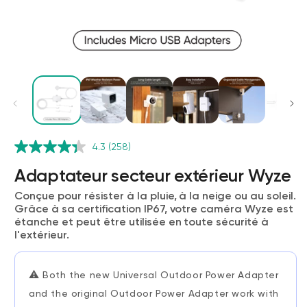
4.3
(258)
Adaptateur secteur extérieur Wyze
Verrou Wyze v2
Conçue pour résister à la pluie, à la neige ou au soleil.
rt
Add to cart
Grâce à sa certification IP67, votre caméra Wyze est
étanche et peut être utilisée en toute sécurité à
ions
More options
More options
79,98 $CA
Accord
Prix ​​régulier
l'extérieur.
⚠️
Both the new Universal Outdoor Power Adapter
and the original Outdoor Power Adapter work with