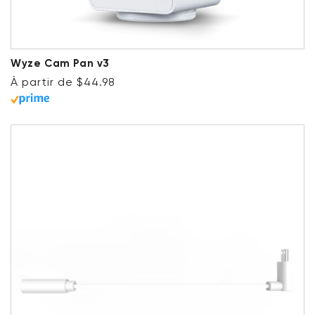
Wyze Cam Pan v3
Prix ​​régulier
À partir de $44.98