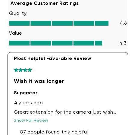
Température de fonctionnement
: -22℉ -
122℉ (-30°C - 50°C)
Résistance aux intempéries
: Résistance aux
intempéries IP67
Certification
: FCC, UL
Garantie
: 1 an