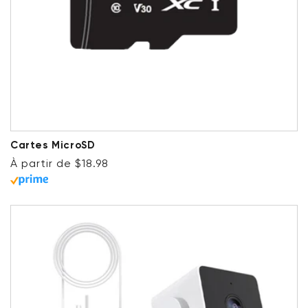
Cartes MicroSD
Prix ​​régulier
À partir de $18.98