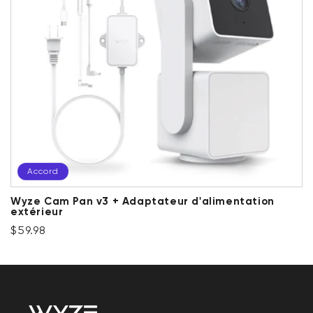
Accord
Wyze Cam Pan v3 + Adaptateur d'alimentation
extérieur
Prix ​​régulier
Accord
$59.98