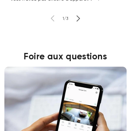
de
1
/
3
Foire aux questions