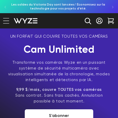
Les soldes du Victoria Day sont lancées ! Économisez sur la
Découv
ration d'accessibilité
asser au contenu
technologie pour vos projets d'été.
re
Se conne
Cha
UN FORFAIT QUI COUVRE TOUTES VOS CAMÉRAS
Cam Unlimited
Transforme vos caméras Wyze en un puissant
système de sécurité multicaméra avec
visualisation simultanée de la chronologie, modes
intelligents et détections par IA.
9,99 $/mois, couvre TOUTES vos caméras
Sans contrat. Sans frais cachés. Annulation
possible à tout moment.
S'abonner