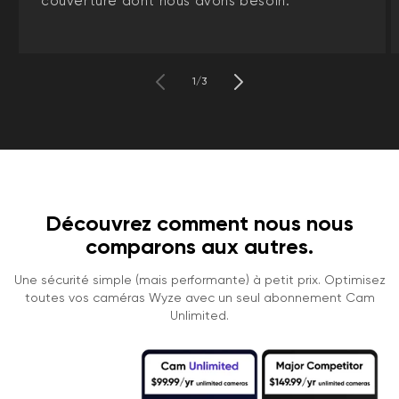
couverture dont nous avons besoin.
de
1
/
3
Découvrez comment nous nous
comparons aux autres.
Une sécurité simple (mais performante) à petit prix. Optimisez
toutes vos caméras Wyze avec un seul abonnement Cam
Unlimited.